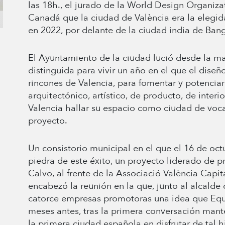
las 18h., el jurado de la World Design Organi
Canadá que la ciudad de València era la elegid
en 2022, por delante de la ciudad india de Ban
El Ayuntamiento de la ciudad lució desde la m
distinguida para vivir un año en el que el dise
rincones de Valencia, para fomentar y potenciar
arquitectónico, artístico, de producto, de inter
Valencia hallar su espacio como ciudad de voca
proyecto.
Un consistorio municipal en el que el 16 de oc
piedra de este éxito, un proyecto liderado de pr
Calvo, al frente de la Associació València Capi
encabezó la reunión en la que, junto al alcalde 
catorce empresas promotoras una idea que Eq
meses antes, tras la primera conversación mant
la primera ciudad española en disfrutar de tal h