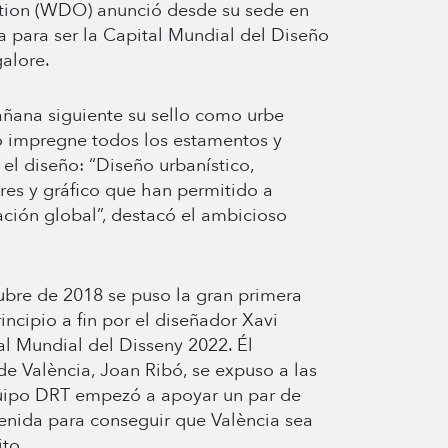
zation (WDO) anunció desde su sede en
a para ser la Capital Mundial del Diseño
galore.
añana siguiente su sello como urbe
ño impregne todos los estamentos y
 el diseño: “Diseño urbanístico,
iores y gráfico que han permitido a
ción global”, destacó el ambicioso
tubre de 2018 se puso la gran primera
incipio a fin por el diseñador Xavi
tal Mundial del Disseny 2022. Él
de València, Joan Ribó, se expuso a las
uipo DRT empezó a apoyar un par de
enida para conseguir que València sea
ito.