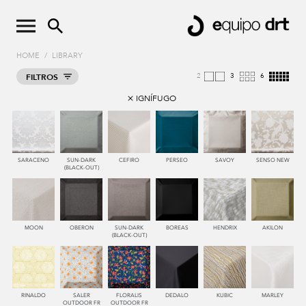
HOME
/
LIBRARY
2
4
8
FILTROS
IGNÍFUGO
SARACENO
SUN-DARK
CEFIRO
PERSEO
SAVOY
SENSO NEW
(BLACK-OUT)
MOON
OBERON
SUN-DARK
BOREAS
HENDRIX
AKILON
(BLACK-OUT)
RINALDO
SALER
FLORALIS
DEDALO
KUBIC
MARLEY
OUTDOOR FR
OUTDOOR FR