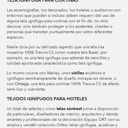
TELA IGNÍFUGA PARA CORTINAS
Las escenografías, los decorados, los hoteles u auditorios son
entornos que pueden o incluso deben requerir del uso de
alguna tela ignífuga para cortinas con el fin de, no sólo
decorar, sino también proteger a los asistentes, clientes o
personas que transiten puntualmente por estos diferentes
espacios.
Nadie diría por su delicado aspecto que una tela lisa
muselina 100& Trevira CS como nuestra tela Basel, por
ejemplo, es una tela ignífuga que además de sencillez y
calidad aporta esta característica como tela ignífuga.
Lo mismo ocurre con Marley, unos
visillos
acústicos e
ignífugos semitransparente de diseño milrayas en relieve, o
con
Omega
, una tela para cortinas 100% Trevira CS de efecto
semi-liso y cubriente.
TEJIDOS IGNÍFUGOS PARA HOTELES
Un total de setenta y cinco
telas contract
pone a disposición
de particulares, diseñadores de interior, arquitectos y demás
amantes y profesionales de la decoración Equipo DRT con su
amplia y versátil colección Orfeo: telas ignífugas, acústicas y