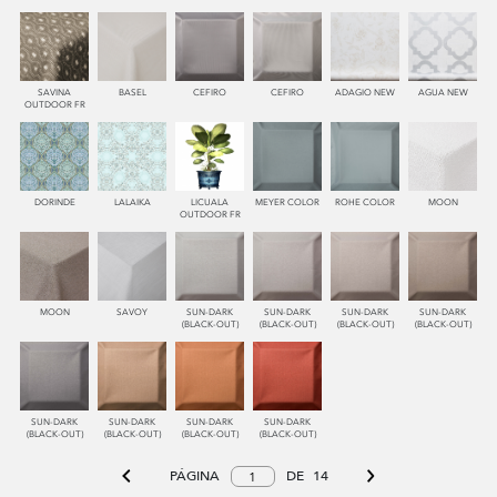
SAVINA
BASEL
CEFIRO
CEFIRO
ADAGIO NEW
AGUA NEW
OUTDOOR FR
DORINDE
LALAIKA
LICUALA
MEYER COLOR
ROHE COLOR
MOON
OUTDOOR FR
MOON
SAVOY
SUN-DARK
SUN-DARK
SUN-DARK
SUN-DARK
(BLACK-OUT)
(BLACK-OUT)
(BLACK-OUT)
(BLACK-OUT)
SUN-DARK
SUN-DARK
SUN-DARK
SUN-DARK
(BLACK-OUT)
(BLACK-OUT)
(BLACK-OUT)
(BLACK-OUT)
PÁGINA
DE
14