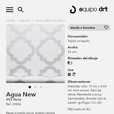
HOME
/
LIBRARY
/
AGUA NEW 993 PERLA
Añadir a favoritos
Composición
Tejido no tejido
Ancho
53 cm.
Dirección del dibujo
Uso
Observaciones
Medidas rollo: 10 mt. x 0,53
mt. Non-woven. Fácil de
Agua New
retirar. Resistente a la luz.
Semilavable. Encolar sólo la
993 Perla
pared. Ignífugo: Cs1,d0
Ref. 20506
Fabricado en EU
Papel pintado Agua, diseño celosía