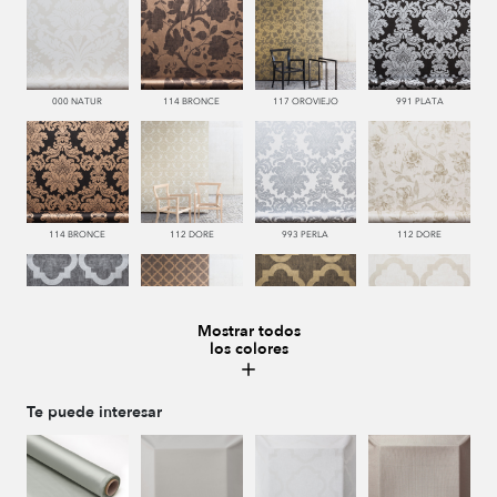
000 NATUR
114 BRONCE
117 OROVIEJO
991 PLATA
114 BRONCE
112 DORE
993 PERLA
112 DORE
Mostrar todos
los colores
992 ACERO
114 BRONCE
117 OROVIEJO
112 DORE
Te puede interesar