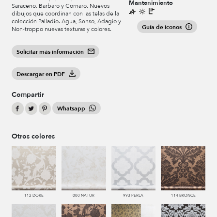
Mantenimiento
Saraceno, Barbaro y Cornaro. Nuevos
dibujos que coordinan con las telas de la
colección Palladio. Agua, Senso, Adagio y
Guía de iconos
Non-troppo nuevas texturas y colores.
Solicitar más información
Descargar en PDF
Compartir
Whatsapp
Otros colores
112 DORE
000 NATUR
993 PERLA
114 BRONCE