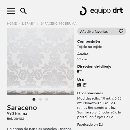
HOME
/
LIBRARY
/
SARACENO 990 BRUMA
Añadir a favoritos
Composición
Tejido no tejido
Ancho
53 cm.
Dirección del dibujo
Uso
Observaciones
Medidas rollo: 10 mt. x 0,53
mt. Non-woven. Fácil de
Saraceno
retirar. Resistente a la luz.
Semilavable. Encolar sólo la
990 Bruma
pared. Ignífugo: Cs1,d0
Ref. 20483
Fabricado en EU
Colección de papeles pintados. Diseños