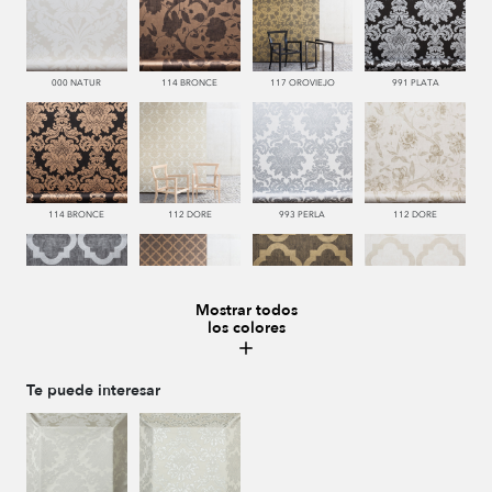
000 NATUR
114 BRONCE
117 OROVIEJO
991 PLATA
114 BRONCE
112 DORE
993 PERLA
112 DORE
Mostrar todos
los colores
992 ACERO
114 BRONCE
117 OROVIEJO
112 DORE
Te puede interesar
000 NATUR
991 PLATA
114 BRONCE
112 DORE