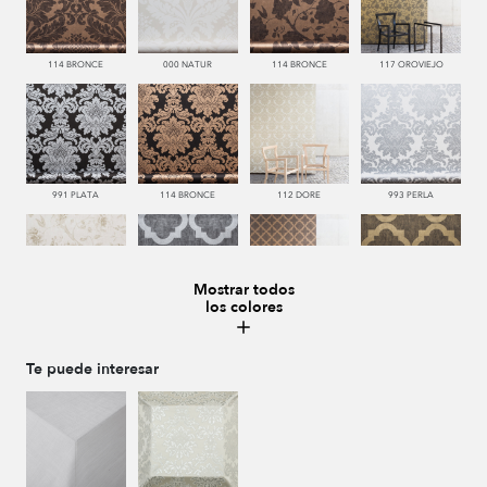
114 BRONCE
000 NATUR
114 BRONCE
117 OROVIEJO
991 PLATA
114 BRONCE
112 DORE
993 PERLA
Mostrar todos
los colores
112 DORE
992 ACERO
114 BRONCE
117 OROVIEJO
Te puede interesar
112 DORE
000 NATUR
991 PLATA
114 BRONCE