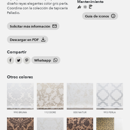
Mantenimiento
diseño rayas elegantes color gris perla.
Coordina con la colección de tapicería
Palladio.
Guía de iconos
Solicitar más información
Descargar en PDF
Compartir
Whatsapp
Otros colores
990 BRUMA
112 DORE
000 NATUR
993 PERLA