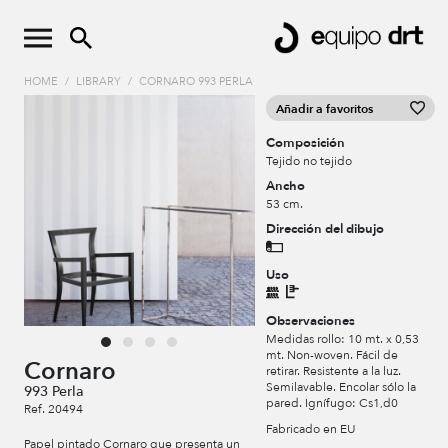
HOME
/
LIBRARY
/
CORNARO 993 PERLA
Añadir a favoritos
Composición
Tejido no tejido
Ancho
53 cm.
Dirección del dibujo
Uso
Observaciones
Medidas rollo: 10 mt. x 0,53
mt. Non-woven. Fácil de
Cornaro
retirar. Resistente a la luz.
Semilavable. Encolar sólo la
993 Perla
pared. Ignífugo: Cs1,d0
Ref. 20494
Fabricado en EU
Papel pintado Cornaro que presenta un