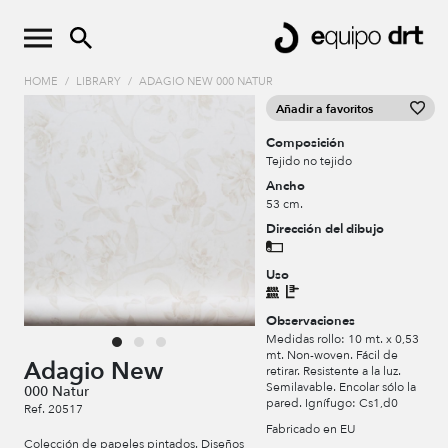
HOME
/
LIBRARY
/
ADAGIO NEW 000 NATUR
Añadir a favoritos
Composición
Tejido no tejido
Ancho
53 cm.
Dirección del dibujo
Uso
Observaciones
Medidas rollo: 10 mt. x 0,53
mt. Non-woven. Fácil de
Adagio New
retirar. Resistente a la luz.
Semilavable. Encolar sólo la
000 Natur
pared. Ignífugo: Cs1,d0
Ref. 20517
Fabricado en EU
Colección de papeles pintados. Diseños