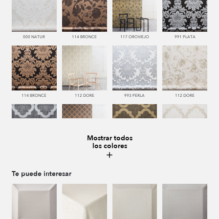
000 NATUR
114 BRONCE
117 OROVIEJO
991 PLATA
114 BRONCE
112 DORE
993 PERLA
112 DORE
Mostrar todos
los colores
992 ACERO
114 BRONCE
117 OROVIEJO
112 DORE
Te puede interesar
000 NATUR
991 PLATA
114 BRONCE
112 DORE