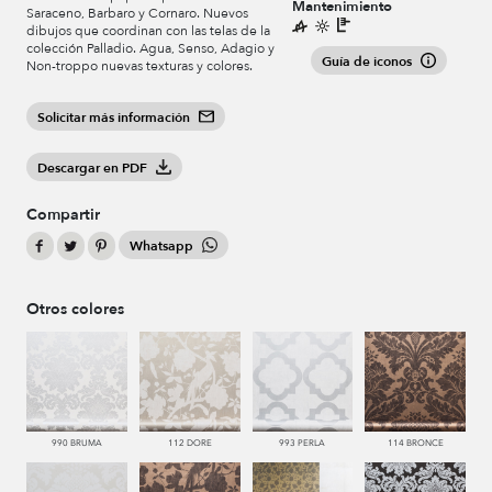
Mantenimiento
Saraceno, Barbaro y Cornaro. Nuevos
dibujos que coordinan con las telas de la
colección Palladio. Agua, Senso, Adagio y
Guía de iconos
Non-troppo nuevas texturas y colores.
Solicitar más información
Descargar en PDF
Compartir
Whatsapp
Otros colores
990 BRUMA
112 DORE
993 PERLA
114 BRONCE