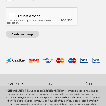
Realizar pago
/
FAVORITOS
BLOG
ESP
ENG
ÁREA CLIENTE
CONTACTO
Este sitio web utiliza Cookies propias para recopilar información con la finalidad de
mejorar nuestros servicios, así como el análisis de sus hábitos de navegación. Si
continua navegando, supone la aceptación de la instalación de las mismas. El usuario
PASARELA DE PAGO
SOBRE NOSOTROS
AVISO LEGAL
tiene la posibilidad de configurar su navegador pudiendo, si así lo desea, impedir
que sean instaladas en su disco duro, aunque deberá tener en cuenta que dicha