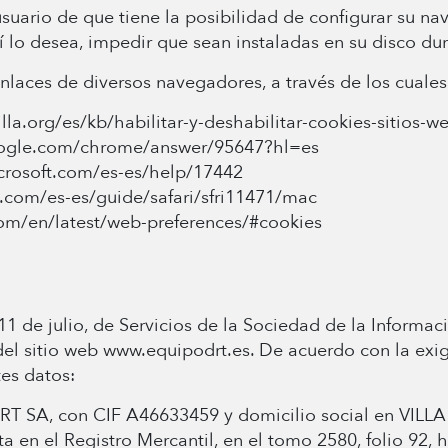
ario de que tiene la posibilidad de configurar su n
í lo desea, impedir que sean instaladas en su disco dur
laces de diversos navegadores, a través de los cuales 
lla.org/es/kb/habilitar-y-deshabilitar-cookies-sitios-we
oogle.com/chrome/answer/95647?hl=es
icrosoft.com/es-es/help/17442
e.com/es-es/guide/safari/sfri11471/mac
com/en/latest/web-preferences/#cookies
1 de julio, de Servicios de la Sociedad de la Informac
l sitio web www.equipodrt.es. De acuerdo con la exigen
es datos:
O DRT SA, con CIF A46633459 y domicilio social en V
n el Registro Mercantil, en el tomo 2580, folio 92, ho