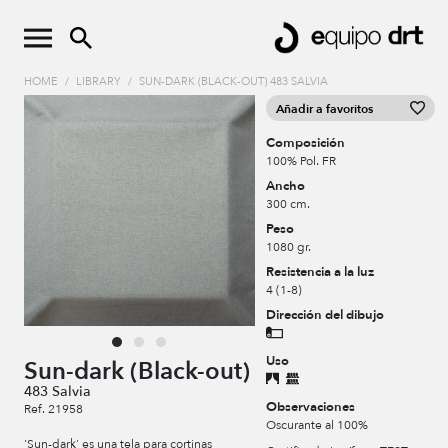
HOME
/
LIBRARY
/
SUN-DARK (BLACK-OUT) 483 SALVIA
Añadir a favoritos
Composición
100% Pol. FR
Ancho
300 cm.
Peso
1080 gr.
Resistencia a la luz
4 (1-8)
Dirección del dibujo
Uso
Sun-dark (Black-out)
483 Salvia
Observaciones
Ref. 21958
Oscurante al 100%
'Sun-dark' es una tela para cortinas