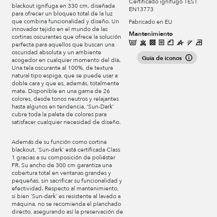
Certificado ignífugo TEST
blackout ignífuga en 330 cm. diseñada
EN13773
para ofrecer un bloqueo total de la luz
que combina funcionalidad y diseño. Un
Fabricado en EU
innovador tejido en el mundo de las
Mantenimiento
cortinas oscurantes que ofrece la solución
perfecta para aquellos que buscan una
oscuridad absoluta y un ambiente
Guía de iconos
acogedor en cualquier momento del día.
Una tela oscurante al 100%, de textura
natural tipo espiga, que se puede usar a
doble cara y que es, además, totalmente
mate. Disponible en una gama de 26
colores, desde tonos neutros y relajantes
hasta algunos en tendencia, ‘Sun-Dark’
cubre toda la paleta de colores para
satisfacer cualquier necesidad de diseño.
Además de su función como cortina
blackout, 'Sun-dark' está certificada Class
1 gracias a su composición de poliéster
FR. Su ancho de 300 cm garantiza una
cobertura total en ventanas grandes y
pequeñas, sin sacrificar su funcionalidad y
efectividad. Respecto al mantenimiento,
si bien 'Sun-dark' es resistente al lavado a
máquina, no se recomienda el planchado
directo, asegurando así la preservación de