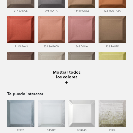
014 GREIGE
991 PLATA
114 BRONCE
122 MOSTAZA
121 PAPAYA
554 SALMON
563 DALIA
238 TAUPE
Mostrar todos
los colores
228 TIERRA
443 KAKI
446 MUSGO
440 PISTACHO
Te puede interesar
445 VERDE
450 ESMERALDA
335 AZUL
334 JEANS
CERES
SAVOY
BOREAS
PIXEL