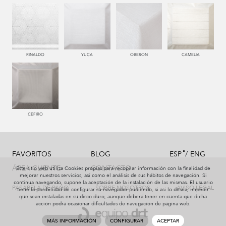
229 VISON
996 HUMO
995 GRIS
999 NEGRO
RINALDO
YUCA
OBERON
CAMELIA
CEFIRO
/
FAVORITOS
BLOG
ESP
ENG
ÁREA CLIENTE
CONTACTO
Este sitio web utiliza Cookies propias para recopilar información con la finalidad de
mejorar nuestros servicios, así como el análisis de sus hábitos de navegación. Si
continua navegando, supone la aceptación de la instalación de las mismas. El usuario
PASARELA DE PAGO
SOBRE NOSOTROS
AVISO LEGAL
tiene la posibilidad de configurar su navegador pudiendo, si así lo desea, impedir
que sean instaladas en su disco duro, aunque deberá tener en cuenta que dicha
acción podrá ocasionar dificultades de navegación de página web.
MÁS INFORMACIÓN
CONFIGURAR
ACEPTAR