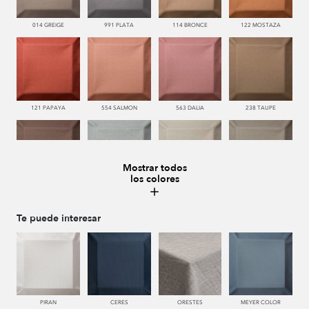
014 GREIGE
991 PLATA
114 BRONCE
122 MOSTAZA
121 PAPAYA
554 SALMON
563 DALIA
238 TAUPE
Mostrar todos
los colores
228 TIERRA
483 SALVIA
443 KAKI
446 MUSGO
Te puede interesar
440 PISTACHO
445 VERDE
450 ESMERALDA
334 JEANS
PIRAN
CERES
ORESTES
MEYER COLOR