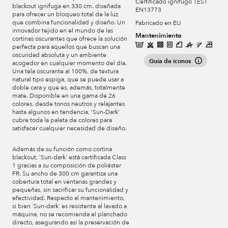
Certificado ignífugo TEST
blackout ignífuga en 330 cm. diseñada
EN13773
para ofrecer un bloqueo total de la luz
que combina funcionalidad y diseño. Un
Fabricado en EU
innovador tejido en el mundo de las
Mantenimiento
cortinas oscurantes que ofrece la solución
perfecta para aquellos que buscan una
oscuridad absoluta y un ambiente
Guía de iconos
acogedor en cualquier momento del día.
Una tela oscurante al 100%, de textura
natural tipo espiga, que se puede usar a
doble cara y que es, además, totalmente
mate. Disponible en una gama de 26
colores, desde tonos neutros y relajantes
hasta algunos en tendencia, ‘Sun-Dark’
cubre toda la paleta de colores para
satisfacer cualquier necesidad de diseño.
Además de su función como cortina
blackout, 'Sun-dark' está certificada Class
1 gracias a su composición de poliéster
FR. Su ancho de 300 cm garantiza una
cobertura total en ventanas grandes y
pequeñas, sin sacrificar su funcionalidad y
efectividad. Respecto al mantenimiento,
si bien 'Sun-dark' es resistente al lavado a
máquina, no se recomienda el planchado
directo, asegurando así la preservación de