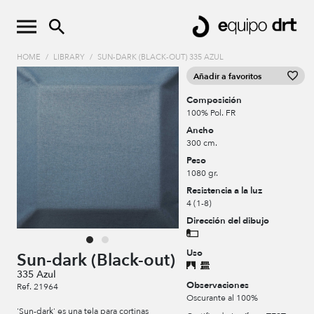
HOME
/
LIBRARY
/
SUN-DARK (BLACK-OUT) 335 AZUL
Añadir a favoritos
Composición
100% Pol. FR
Ancho
300 cm.
Peso
1080 gr.
Resistencia a la luz
4 (1-8)
Dirección del dibujo
Uso
Sun-dark (Black-out)
335 Azul
Observaciones
Ref. 21964
Oscurante al 100%
'Sun-dark' es una tela para cortinas