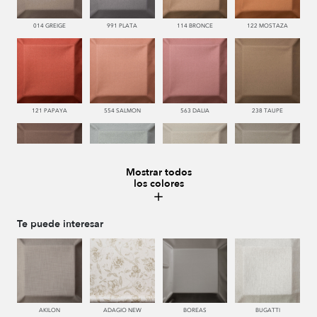
014 GREIGE
991 PLATA
114 BRONCE
122 MOSTAZA
121 PAPAYA
554 SALMON
563 DALIA
238 TAUPE
Mostrar todos
los colores
228 TIERRA
483 SALVIA
443 KAKI
446 MUSGO
Te puede interesar
440 PISTACHO
445 VERDE
450 ESMERALDA
335 AZUL
AKILON
ADAGIO NEW
BOREAS
BUGATTI