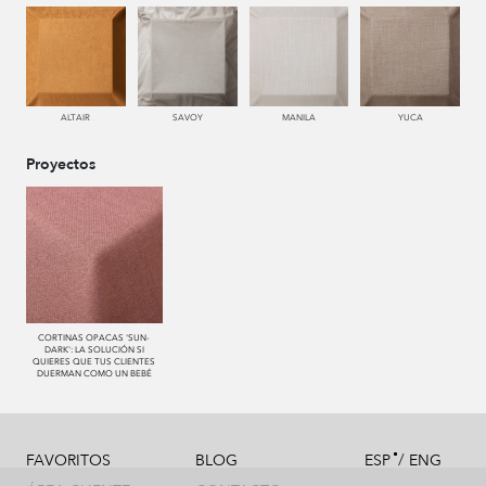
334 JEANS
996 HUMO
995 GRIS
999 NEGRO
ALTAIR
SAVOY
MANILA
YUCA
Proyectos
CORTINAS OPACAS 'SUN-
DARK': LA SOLUCIÓN SI
QUIERES QUE TUS CLIENTES
DUERMAN COMO UN BEBÉ
/
FAVORITOS
BLOG
ESP
ENG