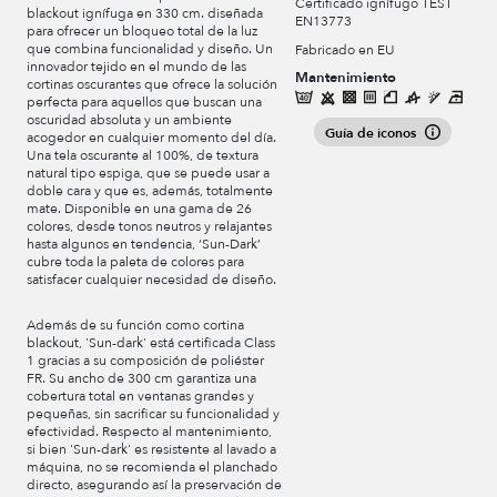
Certificado ignífugo TEST
blackout ignífuga en 330 cm. diseñada
EN13773
para ofrecer un bloqueo total de la luz
que combina funcionalidad y diseño. Un
Fabricado en EU
innovador tejido en el mundo de las
Mantenimiento
cortinas oscurantes que ofrece la solución
perfecta para aquellos que buscan una
oscuridad absoluta y un ambiente
Guía de iconos
acogedor en cualquier momento del día.
Una tela oscurante al 100%, de textura
natural tipo espiga, que se puede usar a
doble cara y que es, además, totalmente
mate. Disponible en una gama de 26
colores, desde tonos neutros y relajantes
hasta algunos en tendencia, ‘Sun-Dark’
cubre toda la paleta de colores para
satisfacer cualquier necesidad de diseño.
Además de su función como cortina
blackout, 'Sun-dark' está certificada Class
1 gracias a su composición de poliéster
FR. Su ancho de 300 cm garantiza una
cobertura total en ventanas grandes y
pequeñas, sin sacrificar su funcionalidad y
efectividad. Respecto al mantenimiento,
si bien 'Sun-dark' es resistente al lavado a
máquina, no se recomienda el planchado
directo, asegurando así la preservación de