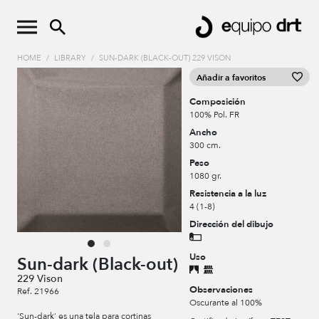
HOME
/
LIBRARY
/
SUN-DARK (BLACK-OUT) 229 VISON
Añadir a favoritos
Composición
100% Pol. FR
Ancho
300 cm.
Peso
1080 gr.
Resistencia a la luz
4 (1-8)
Dirección del dibujo
Uso
Sun-dark (Black-out)
229 Vison
Observaciones
Ref. 21966
Oscurante al 100%
'Sun-dark' es una tela para cortinas