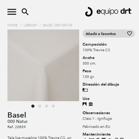
HOME
/
LIBRARY
/
BASEL 000 NATUR
Añadir a favoritos
Composición
100% Trevira CS
Ancho
300 cm.
Peso
130 gr.
Dirección del dibujo
Uso
Observaciones
Basel
Class 1 - Ignífuga
000 Natur
Fabricado en EU
Ref. 20859
Mantenimiento
Tela lisa muselina 100% Trevira CS, un