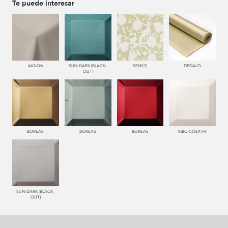
Te puede interesar
AKILON
SUN-DARK (BLACK-
SENSO
DEDALO
OUT)
BOREAS
BOREAS
BOREAS
KIBO COEX FR
SUN-DARK (BLACK-
OUT)