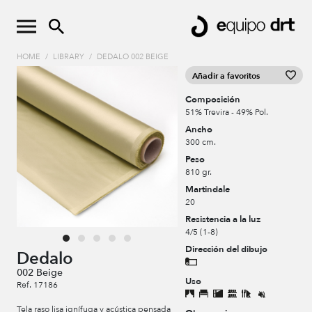
HOME
/
LIBRARY
/
DEDALO 002 BEIGE
Añadir a favoritos
Composición
51% Trevira - 49% Pol.
Ancho
300 cm.
Peso
810 gr.
Martindale
20
Resistencia a la luz
4/5 (1-8)
Dirección del dibujo
Dedalo
002 Beige
Uso
Ref. 17186
Tela raso lisa ignífuga y acústica pensada