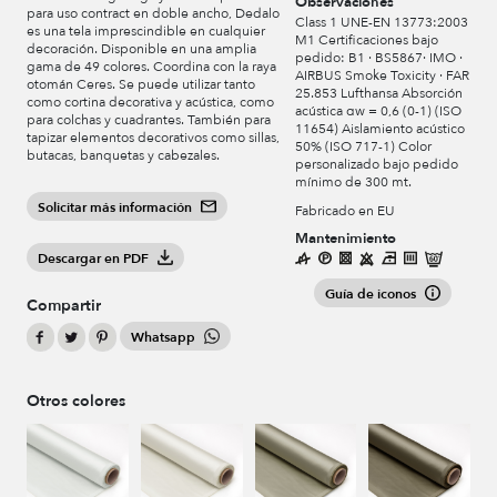
Observaciones
para uso contract en doble ancho, Dedalo
Class 1 UNE-EN 13773:2003
es una tela imprescindible en cualquier
M1 Certificaciones bajo
decoración. Disponible en una amplia
pedido: B1 · BS5867· IMO ·
gama de 49 colores. Coordina con la raya
AIRBUS Smoke Toxicity · FAR
otomán Ceres. Se puede utilizar tanto
25.853 Lufthansa Absorción
como cortina decorativa y acústica, como
acústica αw = 0,6 (0-1) (ISO
para colchas y cuadrantes. También para
11654) Aislamiento acústico
tapizar elementos decorativos como sillas,
50% (ISO 717-1) Color
butacas, banquetas y cabezales.
personalizado bajo pedido
mínimo de 300 mt.
Solicitar más información
Fabricado en EU
Mantenimiento
Descargar en PDF
Guía de iconos
Compartir
Whatsapp
Otros colores