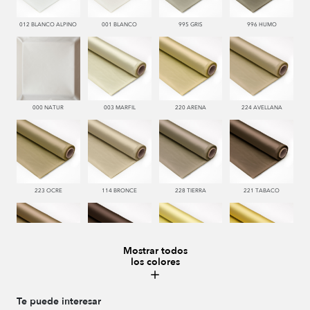
012 BLANCO ALPINO
001 BLANCO
995 GRIS
996 HUMO
000 NATUR
003 MARFIL
220 ARENA
224 AVELLANA
223 OCRE
114 BRONCE
228 TIERRA
221 TABACO
Mostrar todos
los colores
222 CASTAÑO
286 WENGUE
185 MAIZ
115 AMARILLO
Te puede interesar