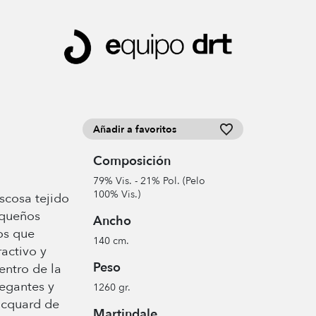
Añadir a favoritos
Composición
79% Vis. - 21% Pol. (Pelo
100% Vis.)
iscosa tejido
equeños
Ancho
os que
140 cm.
activo y
Peso
entro de la
egantes y
1260 gr.
jacquard de
Martindale