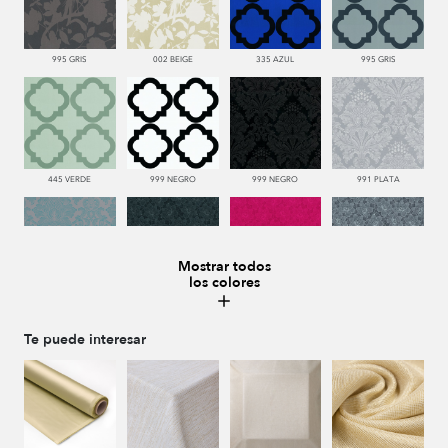
995 GRIS
002 BEIGE
335 AZUL
995 GRIS
445 VERDE
999 NEGRO
999 NEGRO
991 PLATA
Mostrar todos
los colores
332 TURQUESA
999 NEGRO
665 ROJO
991 PLATA
Te puede interesar
999 NEGRO
002 BEIGE
440 PISTACHO
335 AZUL