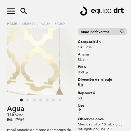
HOME
/
LIBRARY
/
AGUA 116 ORO
Añadir a favoritos
Composición
Celulosa
Ancho
53 cm.
Peso
850 gr.
Dirección del dibujo
Rapport X
53
Uso
Agua
116 Oro
Observaciones
Ref. 17969
Medidas rollo: 10 mt. x 0,53
mt. Ignífugo: Bs1, d0
Papel pintado de diseño geométrico de