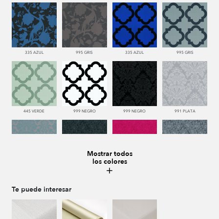
335 AZUL
995 GRIS
335 AZUL
995 GRIS
445 VERDE
999 NEGRO
999 NEGRO
991 PLATA
Mostrar todos
los colores
332 TURQUESA
999 NEGRO
665 ROJO
991 PLATA
Te puede interesar