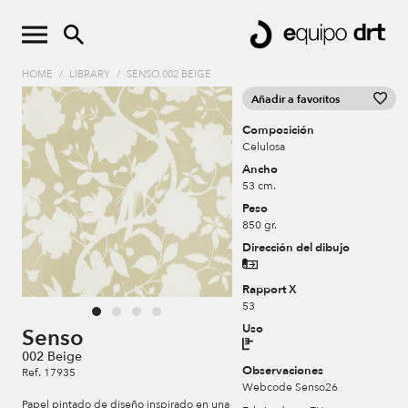
HOME
/
LIBRARY
/
SENSO 002 BEIGE
Añadir a favoritos
Composición
Celulosa
Ancho
53 cm.
Peso
850 gr.
Dirección del dibujo
Rapport X
53
Uso
Senso
002 Beige
Observaciones
Ref. 17935
Webcode Senso26
Papel pintado de diseño inspirado en una