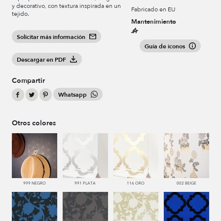
y decorativo, con textura inspirada en un
Fabricado en EU
tejido.
Mantenimiento
Solicitar más información
Guía de iconos
Descargar en PDF
Compartir
Whatsapp
Otros colores
999 NEGRO
991 PLATA
116 ORO
002 BEIGE