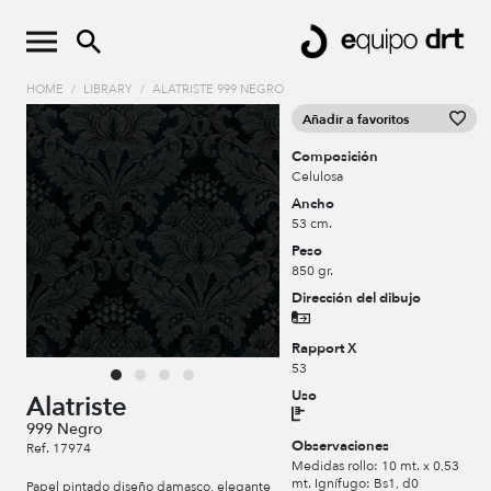
HOME
/
LIBRARY
/
ALATRISTE 999 NEGRO
Añadir a favoritos
Composición
Celulosa
Ancho
53 cm.
Peso
850 gr.
Dirección del dibujo
Rapport X
53
Uso
Alatriste
999 Negro
Observaciones
Ref. 17974
Medidas rollo: 10 mt. x 0,53
mt. Ignífugo: Bs1, d0
Papel pintado diseño damasco, elegante