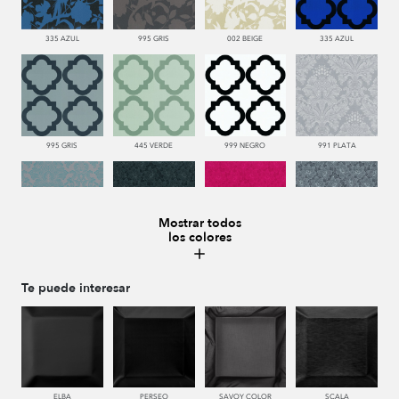
335 AZUL
995 GRIS
002 BEIGE
335 AZUL
995 GRIS
445 VERDE
999 NEGRO
991 PLATA
Mostrar todos
los colores
332 TURQUESA
999 NEGRO
665 ROJO
991 PLATA
Te puede interesar
999 NEGRO
002 BEIGE
440 PISTACHO
335 AZUL
ELBA
PERSEO
SAVOY COLOR
SCALA