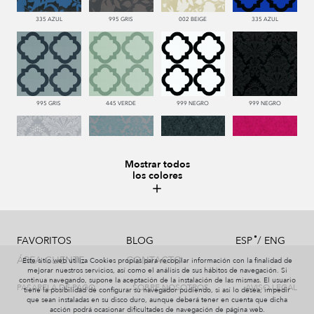
335 AZUL
995 GRIS
002 BEIGE
335 AZUL
995 GRIS
445 VERDE
999 NEGRO
999 NEGRO
Mostrar todos
los colores
991 PLATA
332 TURQUESA
999 NEGRO
665 ROJO
/
FAVORITOS
BLOG
ESP
ENG
ÁREA CLIENTE
CONTACTO
Este sitio web utiliza Cookies propias para recopilar información con la finalidad de
mejorar nuestros servicios, así como el análisis de sus hábitos de navegación. Si
991 PLATA
999 NEGRO
002 BEIGE
440 PISTACHO
continua navegando, supone la aceptación de la instalación de las mismas. El usuario
PASARELA DE PAGO
SOBRE NOSOTROS
AVISO LEGAL
tiene la posibilidad de configurar su navegador pudiendo, si así lo desea, impedir
que sean instaladas en su disco duro, aunque deberá tener en cuenta que dicha
acción podrá ocasionar dificultades de navegación de página web.