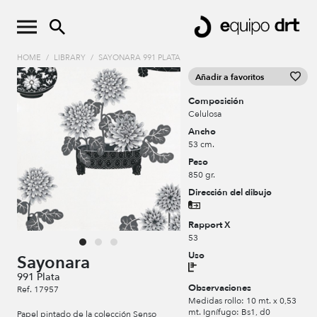
HOME
/
LIBRARY
/
SAYONARA 991 PLATA
Añadir a favoritos
Composición
Celulosa
Ancho
53 cm.
Peso
850 gr.
Dirección del dibujo
Rapport X
53
Uso
Sayonara
991 Plata
Observaciones
Ref. 17957
Medidas rollo: 10 mt. x 0,53
mt. Ignífugo: Bs1, d0
Papel pintado de la colección Senso