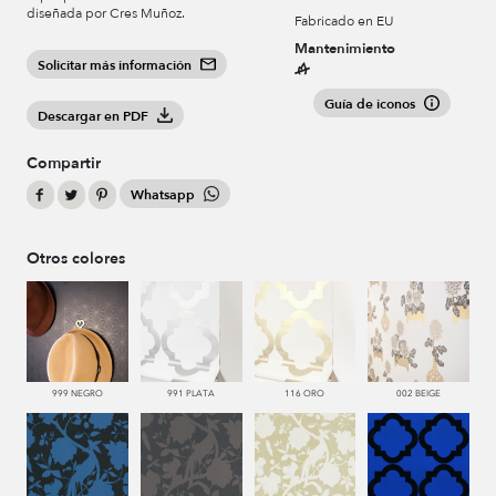
diseñada por Cres Muñoz.
Fabricado en EU
Mantenimiento
Solicitar más información
Guía de iconos
Descargar en PDF
Compartir
Whatsapp
Otros colores
999 NEGRO
991 PLATA
116 ORO
002 BEIGE