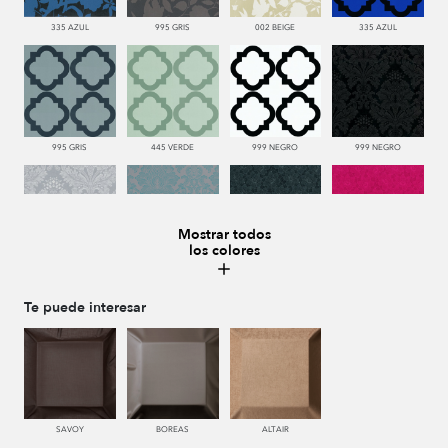
335 AZUL
995 GRIS
002 BEIGE
335 AZUL
995 GRIS
445 VERDE
999 NEGRO
999 NEGRO
Mostrar todos
los colores
991 PLATA
332 TURQUESA
999 NEGRO
665 ROJO
Te puede interesar
991 PLATA
999 NEGRO
002 BEIGE
440 PISTACHO
SAVOY
BOREAS
ALTAIR