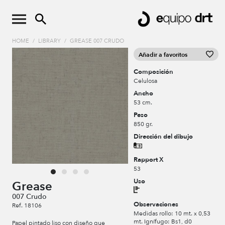
HOME
/
LIBRARY
/
GREASE 007 CRUDO
Añadir a favoritos
Composición
Celulosa
Ancho
53 cm.
Peso
850 gr.
Dirección del dibujo
Rapport X
53
Uso
Grease
007 Crudo
Observaciones
Ref. 18106
Medidas rollo: 10 mt. x 0,53
mt. Ignífugo: Bs1, d0
Papel pintado liso con diseño que