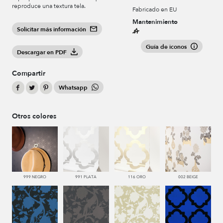
reproduce una textura tela.
Fabricado en EU
Mantenimiento
Solicitar más información
Guía de iconos
Descargar en PDF
Compartir
Whatsapp
Otros colores
999 NEGRO
991 PLATA
116 ORO
002 BEIGE