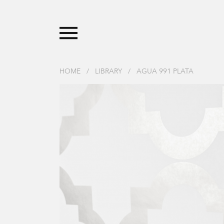
HOME
/
LIBRARY
/
AGUA 991 PLATA