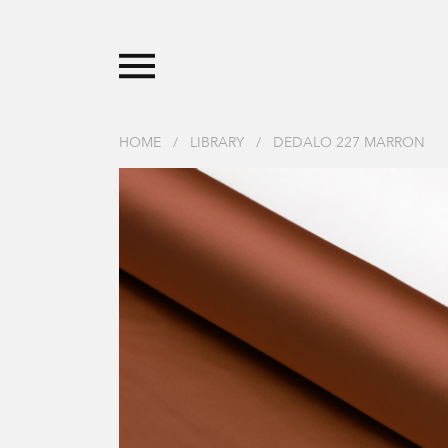
HOME
/
LIBRARY
/
DEDALO 227 MARRON