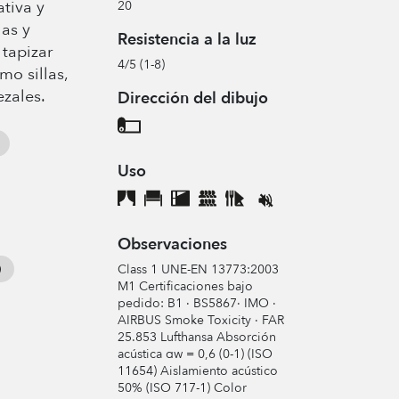
tiva y
20
as y
Resistencia a la luz
tapizar
4/5 (1-8)
o sillas,
zales.
Dirección del dibujo
Uso
Observaciones
Class 1 UNE-EN 13773:2003
M1 Certificaciones bajo
pedido: B1 · BS5867· IMO ·
AIRBUS Smoke Toxicity · FAR
25.853 Lufthansa Absorción
acústica αw = 0,6 (0-1) (ISO
11654) Aislamiento acústico
50% (ISO 717-1) Color