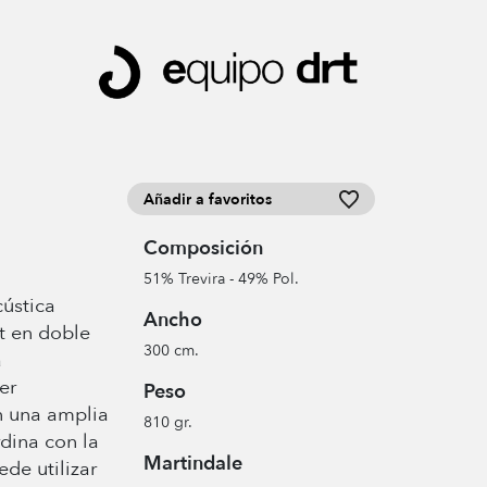
Añadir a favoritos
Composición
51% Trevira - 49% Pol.
cústica
Ancho
t en doble
300 cm.
a
er
Peso
n una amplia
810 gr.
dina con la
Martindale
de utilizar