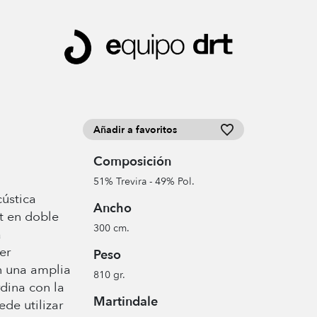
Añadir a favoritos
Composición
51% Trevira - 49% Pol.
cústica
Ancho
t en doble
300 cm.
a
er
Peso
n una amplia
810 gr.
dina con la
Martindale
de utilizar