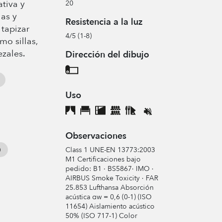
tiva y
20
as y
Resistencia a la luz
tapizar
4/5 (1-8)
o sillas,
zales.
Dirección del dibujo
Uso
Observaciones
Class 1 UNE-EN 13773:2003
M1 Certificaciones bajo
pedido: B1 · BS5867· IMO ·
AIRBUS Smoke Toxicity · FAR
25.853 Lufthansa Absorción
acústica αw = 0,6 (0-1) (ISO
11654) Aislamiento acústico
50% (ISO 717-1) Color