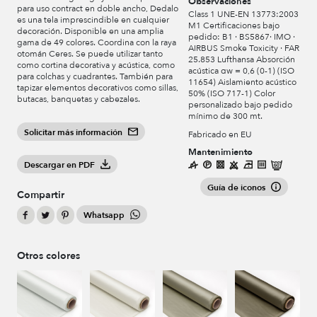
Observaciones
para uso contract en doble ancho, Dedalo
Class 1 UNE-EN 13773:2003
es una tela imprescindible en cualquier
M1 Certificaciones bajo
decoración. Disponible en una amplia
pedido: B1 · BS5867· IMO ·
gama de 49 colores. Coordina con la raya
AIRBUS Smoke Toxicity · FAR
otomán Ceres. Se puede utilizar tanto
25.853 Lufthansa Absorción
como cortina decorativa y acústica, como
acústica αw = 0,6 (0-1) (ISO
para colchas y cuadrantes. También para
11654) Aislamiento acústico
tapizar elementos decorativos como sillas,
50% (ISO 717-1) Color
butacas, banquetas y cabezales.
personalizado bajo pedido
mínimo de 300 mt.
Solicitar más información
Fabricado en EU
Mantenimiento
Descargar en PDF
Guía de iconos
Compartir
Whatsapp
Otros colores