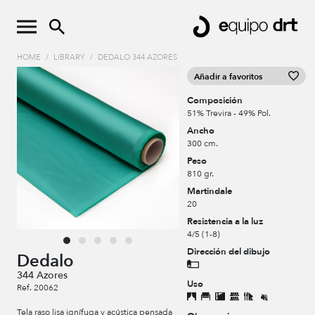
HOME
/
LIBRARY
/
DEDALO 344 AZORES
Añadir a favoritos
Composición
51% Trevira - 49% Pol.
Ancho
300 cm.
Peso
810 gr.
Martindale
20
Resistencia a la luz
4/5 (1-8)
Dirección del dibujo
Dedalo
344 Azores
Uso
Ref. 20062
Tela raso lisa ignífuga y acústica pensada