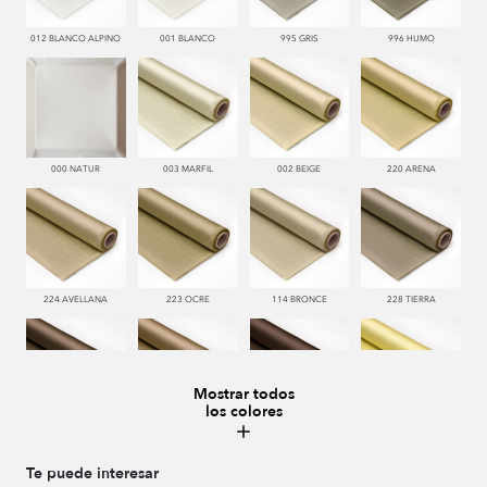
012 BLANCO ALPINO
001 BLANCO
995 GRIS
996 HUMO
000 NATUR
003 MARFIL
002 BEIGE
220 ARENA
224 AVELLANA
223 OCRE
114 BRONCE
228 TIERRA
Mostrar todos
los colores
221 TABACO
222 CASTAÑO
286 WENGUE
185 MAIZ
Te puede interesar