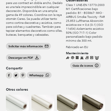
Observaciones
para uso contract en doble ancho, Dedalo
Class 1 UNE-EN 13773:2003
es una tela imprescindible en cualquier
M1 Certificaciones bajo
decoración. Disponible en una amplia
pedido: B1 · BS5867· IMO ·
gama de 49 colores. Coordina con la raya
AIRBUS Smoke Toxicity · FAR
otomán Ceres. Se puede utilizar tanto
25.853 Lufthansa Absorción
como cortina decorativa y acústica, como
acústica αw = 0,6 (0-1) (ISO
para colchas y cuadrantes. También para
11654) Aislamiento acústico
tapizar elementos decorativos como sillas,
50% (ISO 717-1) Color
butacas, banquetas y cabezales.
personalizado bajo pedido
mínimo de 300 mt.
Solicitar más información
Fabricado en EU
Mantenimiento
Descargar en PDF
Guía de iconos
Compartir
Whatsapp
Otros colores