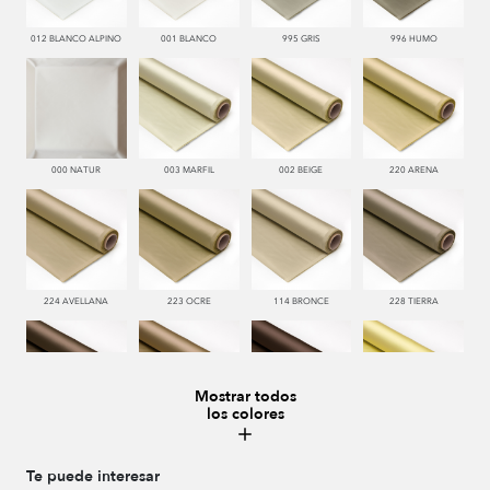
012 BLANCO ALPINO
001 BLANCO
995 GRIS
996 HUMO
000 NATUR
003 MARFIL
002 BEIGE
220 ARENA
224 AVELLANA
223 OCRE
114 BRONCE
228 TIERRA
Mostrar todos
los colores
221 TABACO
222 CASTAÑO
286 WENGUE
185 MAIZ
Te puede interesar