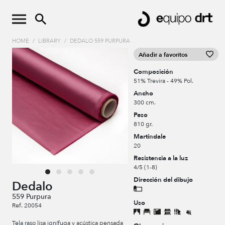
HOME
/
LIBRARY
/
DEDALO 559 PURPURA
Añadir a favoritos
Composición
51% Trevira - 49% Pol.
Ancho
300 cm.
Peso
810 gr.
Martindale
20
Resistencia a la luz
4/5 (1-8)
Dirección del dibujo
Dedalo
559 Purpura
Uso
Ref. 20054
Tela raso lisa ignífuga y acústica pensada