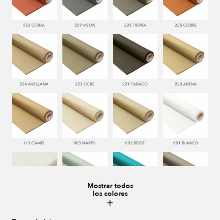
552 CORAL
229 VISON
228 TIERRA
225 COBRE
224 AVELLANA
223 OCRE
221 TABACO
220 ARENA
113 CAMEL
003 MARFIL
002 BEIGE
001 BLANCO
Mostrar todos
los colores
000 NATUR
481 JADE
332 TURQUESA
995 GRIS