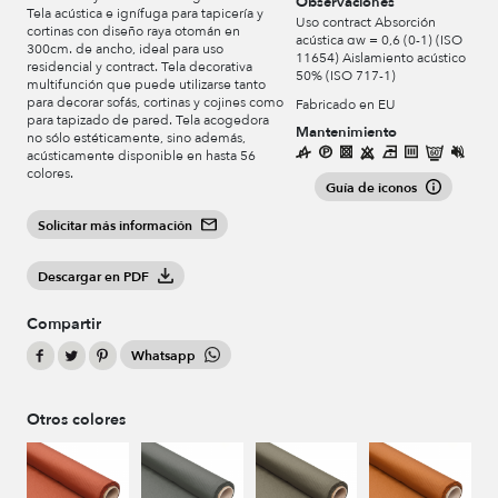
Observaciones
Tela acústica e ignífuga para tapicería y
Uso contract Absorción
cortinas con diseño raya otomán en
acústica αw = 0,6 (0-1) (ISO
300cm. de ancho, ideal para uso
11654) Aislamiento acústico
residencial y contract. Tela decorativa
50% (ISO 717-1)
multifunción que puede utilizarse tanto
para decorar sofás, cortinas y cojines como
Fabricado en EU
para tapizado de pared. Tela acogedora
Mantenimiento
no sólo estéticamente, sino además,
acústicamente disponible en hasta 56
colores.
Guía de iconos
Solicitar más información
Descargar en PDF
Compartir
Whatsapp
Otros colores