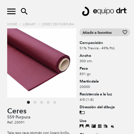
HOME
/
LIBRARY
/
CERES 559 PURPURA
Añadir a favoritos
Composición
51% Trevira - 49% Pol.
Ancho
300 cm.
Peso
831 gr.
Martindale
20000
Resistencia a la luz
4/5 (1-8)
Dirección del dibujo
Ceres
559 Purpura
Uso
Ref. 20091
Tela raso raya otomán con ligero brillo.