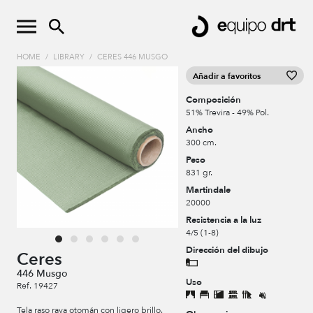
HOME
/
LIBRARY
/
CERES 446 MUSGO
Añadir a favoritos
Composición
51% Trevira - 49% Pol.
Ancho
300 cm.
Peso
831 gr.
Martindale
20000
Resistencia a la luz
4/5 (1-8)
Dirección del dibujo
Ceres
446 Musgo
Uso
Ref. 19427
Tela raso raya otomán con ligero brillo.