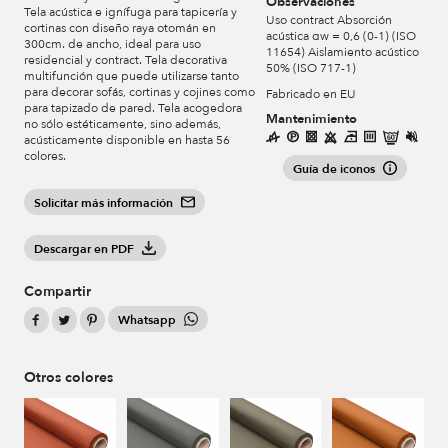
Observaciones
Tela acústica e ignífuga para tapicería y
Uso contract Absorción
cortinas con diseño raya otomán en
acústica αw = 0,6 (0-1) (ISO
300cm. de ancho, ideal para uso
11654) Aislamiento acústico
residencial y contract. Tela decorativa
50% (ISO 717-1)
multifunción que puede utilizarse tanto
para decorar sofás, cortinas y cojines como
Fabricado en EU
para tapizado de pared. Tela acogedora
Mantenimiento
no sólo estéticamente, sino además,
acústicamente disponible en hasta 56
colores.
Guía de iconos
Solicitar más información
Descargar en PDF
Compartir
Whatsapp
Otros colores