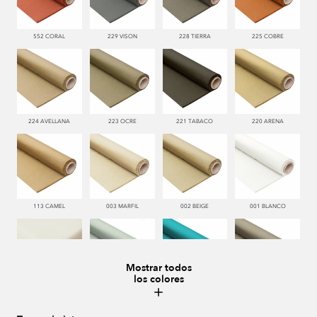
552 CORAL
229 VISON
228 TIERRA
225 COBRE
224 AVELLANA
223 OCRE
221 TABACO
220 ARENA
113 CAMEL
003 MARFIL
002 BEIGE
001 BLANCO
Mostrar todos
los colores
000 NATUR
481 JADE
332 TURQUESA
995 GRIS