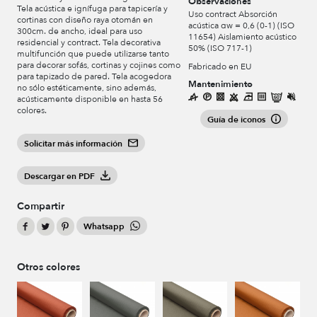
Observaciones
Tela acústica e ignífuga para tapicería y
Uso contract Absorción
cortinas con diseño raya otomán en
acústica αw = 0,6 (0-1) (ISO
300cm. de ancho, ideal para uso
11654) Aislamiento acústico
residencial y contract. Tela decorativa
50% (ISO 717-1)
multifunción que puede utilizarse tanto
para decorar sofás, cortinas y cojines como
Fabricado en EU
para tapizado de pared. Tela acogedora
Mantenimiento
no sólo estéticamente, sino además,
acústicamente disponible en hasta 56
colores.
Guía de iconos
Solicitar más información
Descargar en PDF
Compartir
Whatsapp
Otros colores