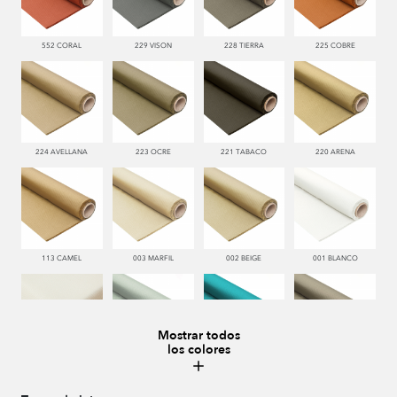
552 CORAL
229 VISON
228 TIERRA
225 COBRE
224 AVELLANA
223 OCRE
221 TABACO
220 ARENA
113 CAMEL
003 MARFIL
002 BEIGE
001 BLANCO
Mostrar todos
los colores
000 NATUR
481 JADE
332 TURQUESA
995 GRIS