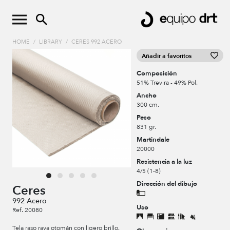
HOME
/
LIBRARY
/
CERES 992 ACERO
Añadir a favoritos
Composición
51% Trevira - 49% Pol.
Ancho
300 cm.
Peso
831 gr.
Martindale
20000
Resistencia a la luz
4/5 (1-8)
Dirección del dibujo
Ceres
992 Acero
Uso
Ref. 20080
Tela raso raya otomán con ligero brillo.