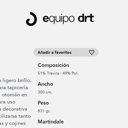
Añadir a favoritos
Composición
51% Trevira - 49% Pol.
ligero brillo.
Ancho
ara tapicería
300 cm.
ya otomán en
ara uso
Peso
la decorativa
831 gr.
ilizarse tanto
Martindale
as y cojines