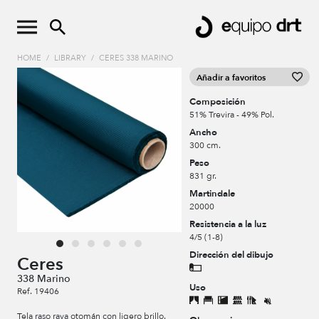
HOME
/
LIBRARY
/
CERES 338 MARINO
Añadir a favoritos
Composición
51% Trevira - 49% Pol.
Ancho
300 cm.
Peso
831 gr.
Martindale
20000
Resistencia a la luz
4/5 (1-8)
Dirección del dibujo
Ceres
338 Marino
Uso
Ref. 19406
Tela raso raya otomán con ligero brillo.