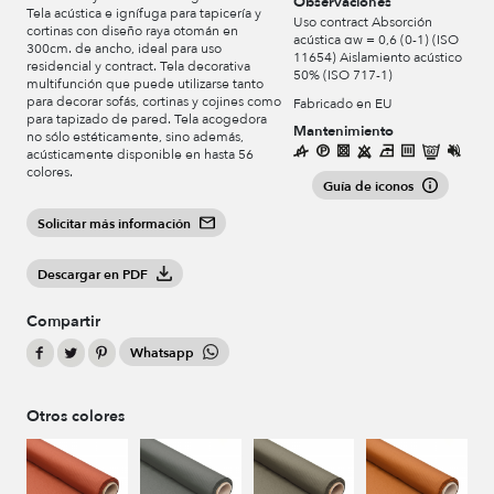
Observaciones
Tela acústica e ignífuga para tapicería y
Uso contract Absorción
cortinas con diseño raya otomán en
acústica αw = 0,6 (0-1) (ISO
300cm. de ancho, ideal para uso
11654) Aislamiento acústico
residencial y contract. Tela decorativa
50% (ISO 717-1)
multifunción que puede utilizarse tanto
para decorar sofás, cortinas y cojines como
Fabricado en EU
para tapizado de pared. Tela acogedora
Mantenimiento
no sólo estéticamente, sino además,
acústicamente disponible en hasta 56
colores.
Guía de iconos
Solicitar más información
Descargar en PDF
Compartir
Whatsapp
Otros colores