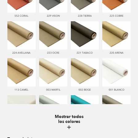
552 CORAL
229 VISON
228 TIERRA
225 COBRE
224 AVELLANA
223 OCRE
221 TABACO
220 ARENA
113 CAMEL
003 MARFIL
002 BEIGE
001 BLANCO
Mostrar todos
los colores
000 NATUR
481 JADE
332 TURQUESA
995 GRIS