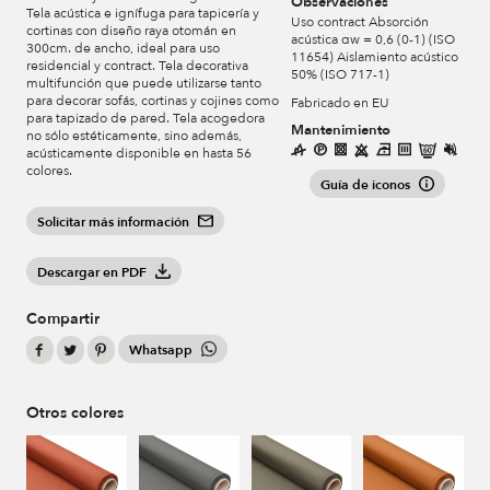
Observaciones
Tela acústica e ignífuga para tapicería y
Uso contract Absorción
cortinas con diseño raya otomán en
acústica αw = 0,6 (0-1) (ISO
300cm. de ancho, ideal para uso
11654) Aislamiento acústico
residencial y contract. Tela decorativa
50% (ISO 717-1)
multifunción que puede utilizarse tanto
para decorar sofás, cortinas y cojines como
Fabricado en EU
para tapizado de pared. Tela acogedora
Mantenimiento
no sólo estéticamente, sino además,
acústicamente disponible en hasta 56
colores.
Guía de iconos
Solicitar más información
Descargar en PDF
Compartir
Whatsapp
Otros colores