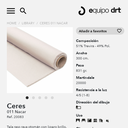
HOME
/
LIBRARY
/
CERES 011 NACAR
Añadir a favoritos
Composición
51% Trevira - 49% Pol.
Ancho
300 cm.
Peso
831 gr.
Martindale
20000
Resistencia a la luz
4/5 (1-8)
Dirección del dibujo
Ceres
011 Nacar
Uso
Ref. 20083
Tela raso raya otomán con ligero brillo.