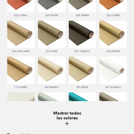
552 CORAL
229 VISON
228 TIERRA
225 COBRE
224 AVELLANA
223 OCRE
221 TABACO
220 ARENA
113 CAMEL
003 MARFIL
002 BEIGE
001 BLANCO
Mostrar todos
los colores
000 NATUR
481 JADE
332 TURQUESA
995 GRIS