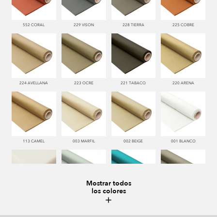
552 CORAL
229 VISON
228 TIERRA
225 COBRE
224 AVELLANA
223 OCRE
221 TABACO
220 ARENA
113 CAMEL
003 MARFIL
002 BEIGE
001 BLANCO
Mostrar todos
los colores
000 NATUR
481 JADE
332 TURQUESA
995 GRIS