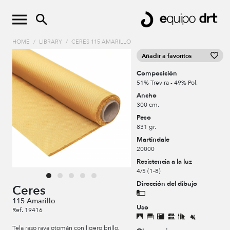
HOME
/
LIBRARY
/
CERES 115 AMARILLO
Añadir a favoritos
Composición
51% Trevira - 49% Pol.
Ancho
300 cm.
Peso
831 gr.
Martindale
20000
Resistencia a la luz
4/5 (1-8)
Dirección del dibujo
Ceres
115 Amarillo
Uso
Ref. 19416
Tela raso raya otomán con ligero brillo.