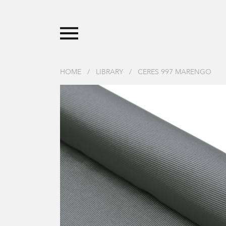
HOME
/
LIBRARY
/
CERES 997 MARENGO