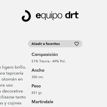
Añadir a favoritos
Composición
51% Trevira - 49% Pol.
ligero brillo.
Ancho
ara tapicería
300 cm.
ya otomán en
ara uso
Peso
la decorativa
831 gr.
ilizarse tanto
Martindale
as y cojines