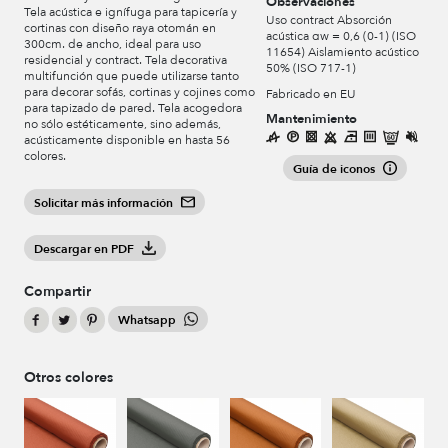
Observaciones
Tela acústica e ignífuga para tapicería y
Uso contract Absorción
cortinas con diseño raya otomán en
acústica αw = 0,6 (0-1) (ISO
300cm. de ancho, ideal para uso
11654) Aislamiento acústico
residencial y contract. Tela decorativa
50% (ISO 717-1)
multifunción que puede utilizarse tanto
para decorar sofás, cortinas y cojines como
Fabricado en EU
para tapizado de pared. Tela acogedora
Mantenimiento
no sólo estéticamente, sino además,
acústicamente disponible en hasta 56
colores.
Guía de iconos
Solicitar más información
Descargar en PDF
Compartir
Whatsapp
Otros colores