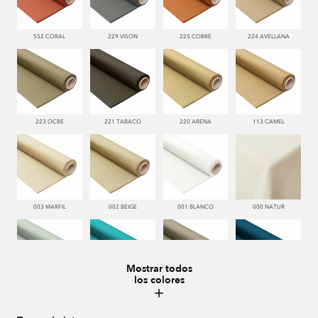
552 CORAL
229 VISON
225 COBRE
224 AVELLANA
223 OCRE
221 TABACO
220 ARENA
113 CAMEL
003 MARFIL
002 BEIGE
001 BLANCO
000 NATUR
Mostrar todos
los colores
481 JADE
332 TURQUESA
995 GRIS
338 MARINO