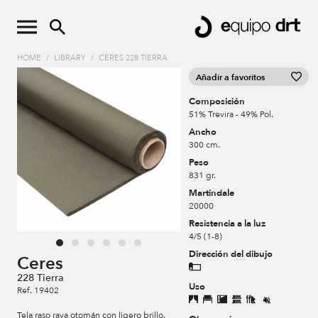
HOME
/
LIBRARY
/
CERES 228 TIERRA
Añadir a favoritos
Composición
51% Trevira - 49% Pol.
Ancho
300 cm.
Peso
831 gr.
Martindale
20000
Resistencia a la luz
4/5 (1-8)
Dirección del dibujo
Ceres
228 Tierra
Uso
Ref. 19402
Tela raso raya otomán con ligero brillo.