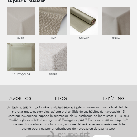
Te puede interesar
550 PALISANDRO
446 MUSGO
441 HIERBA
450 ESMERALDA
BASEL
JANO
DEDALO
BERNA
779 NAZARENO
772 MALVA
331 AÑIL
787 LAVANDA
SAVOY COLOR
PIERRE
/
FAVORITOS
BLOG
ESP
ENG
991 PLATA
997 MARENGO
999 NEGRO
114 BRONCE
ÁREA CLIENTE
CONTACTO
Este sitio web utiliza Cookies propias para recopilar información con la finalidad de
mejorar nuestros servicios, así como el análisis de sus hábitos de navegación. Si
continua navegando, supone la aceptación de la instalación de las mismas. El usuario
PASARELA DE PAGO
SOBRE NOSOTROS
AVISO LEGAL
tiene la posibilidad de configurar su navegador pudiendo, si así lo desea, impedir
que sean instaladas en su disco duro, aunque deberá tener en cuenta que dicha
acción podrá ocasionar dificultades de navegación de página web.
115 AMARILLO
004 PAJA
551 ORQUIDEA
226 ARCILLA