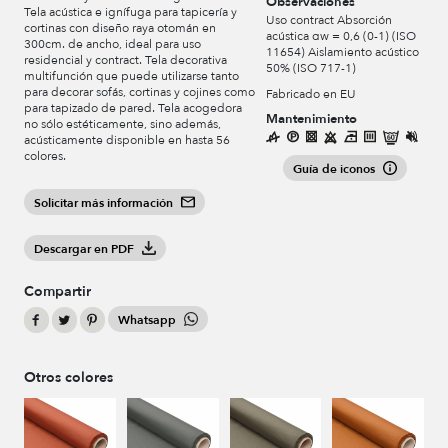
Observaciones
Tela acústica e ignífuga para tapicería y
Uso contract Absorción
cortinas con diseño raya otomán en
acústica αw = 0,6 (0-1) (ISO
300cm. de ancho, ideal para uso
11654) Aislamiento acústico
residencial y contract. Tela decorativa
50% (ISO 717-1)
multifunción que puede utilizarse tanto
para decorar sofás, cortinas y cojines como
Fabricado en EU
para tapizado de pared. Tela acogedora
Mantenimiento
no sólo estéticamente, sino además,
acústicamente disponible en hasta 56
colores.
Guía de iconos
Solicitar más información
Descargar en PDF
Compartir
Whatsapp
Otros colores