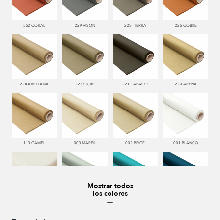
552 CORAL
229 VISON
228 TIERRA
225 COBRE
224 AVELLANA
223 OCRE
221 TABACO
220 ARENA
113 CAMEL
003 MARFIL
002 BEIGE
001 BLANCO
Mostrar todos
los colores
000 NATUR
481 JADE
332 TURQUESA
338 MARINO