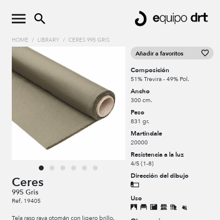
HOME
/
LIBRARY
/
CERES 995 GRIS
Añadir a favoritos
Composición
51% Trevira - 49% Pol.
Ancho
300 cm.
Peso
831 gr.
Martindale
20000
Resistencia a la luz
4/5 (1-8)
Dirección del dibujo
Ceres
995 Gris
Uso
Ref. 19405
Tela raso raya otomán con ligero brillo.