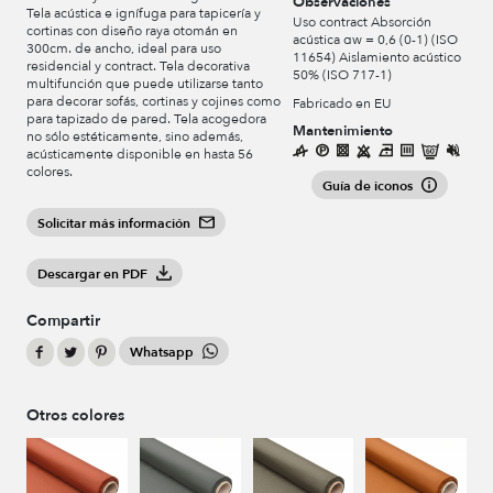
Observaciones
Tela acústica e ignífuga para tapicería y
Uso contract Absorción
cortinas con diseño raya otomán en
acústica αw = 0,6 (0-1) (ISO
300cm. de ancho, ideal para uso
11654) Aislamiento acústico
residencial y contract. Tela decorativa
50% (ISO 717-1)
multifunción que puede utilizarse tanto
para decorar sofás, cortinas y cojines como
Fabricado en EU
para tapizado de pared. Tela acogedora
Mantenimiento
no sólo estéticamente, sino además,
acústicamente disponible en hasta 56
colores.
Guía de iconos
Solicitar más información
Descargar en PDF
Compartir
Whatsapp
Otros colores