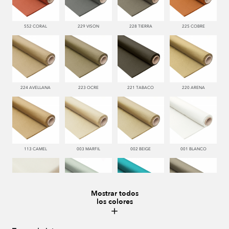
552 CORAL
229 VISON
228 TIERRA
225 COBRE
224 AVELLANA
223 OCRE
221 TABACO
220 ARENA
113 CAMEL
003 MARFIL
002 BEIGE
001 BLANCO
Mostrar todos
los colores
000 NATUR
481 JADE
332 TURQUESA
995 GRIS