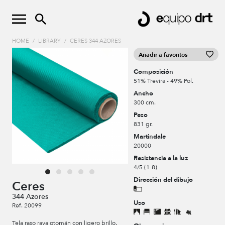
HOME
/
LIBRARY
/
CERES 344 AZORES
Añadir a favoritos
Composición
51% Trevira - 49% Pol.
Ancho
300 cm.
Peso
831 gr.
Martindale
20000
Resistencia a la luz
4/5 (1-8)
Dirección del dibujo
Ceres
344 Azores
Uso
Ref. 20099
Tela raso raya otomán con ligero brillo.