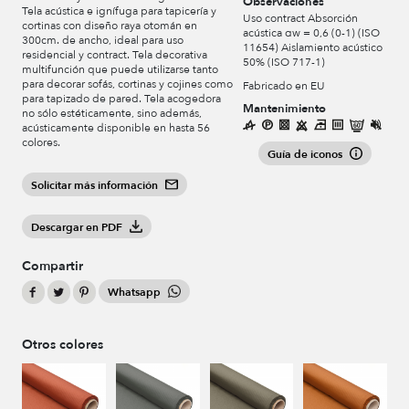
Observaciones
Tela acústica e ignífuga para tapicería y
Uso contract Absorción
cortinas con diseño raya otomán en
acústica αw = 0,6 (0-1) (ISO
300cm. de ancho, ideal para uso
11654) Aislamiento acústico
residencial y contract. Tela decorativa
50% (ISO 717-1)
multifunción que puede utilizarse tanto
para decorar sofás, cortinas y cojines como
Fabricado en EU
para tapizado de pared. Tela acogedora
Mantenimiento
no sólo estéticamente, sino además,
acústicamente disponible en hasta 56
colores.
Guía de iconos
Solicitar más información
Descargar en PDF
Compartir
Whatsapp
Otros colores