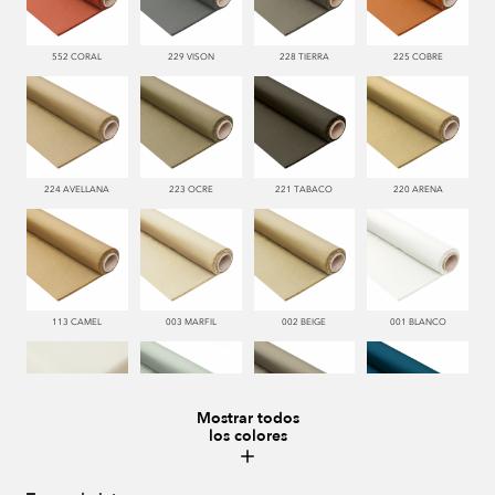
552 CORAL
229 VISON
228 TIERRA
225 COBRE
224 AVELLANA
223 OCRE
221 TABACO
220 ARENA
113 CAMEL
003 MARFIL
002 BEIGE
001 BLANCO
Mostrar todos
los colores
000 NATUR
481 JADE
995 GRIS
338 MARINO