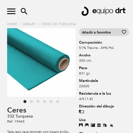
HOME
/
LIBRARY
/
CERES 332 TURQUESA
Añadir a favoritos
Composición
51% Trevira - 49% Pol.
Ancho
300 cm.
Peso
831 gr.
Martindale
20000
Resistencia a la luz
4/5 (1-8)
Dirección del dibujo
Ceres
332 Turquesa
Uso
Ref. 19465
Tela raso raya otomán con ligero brillo.