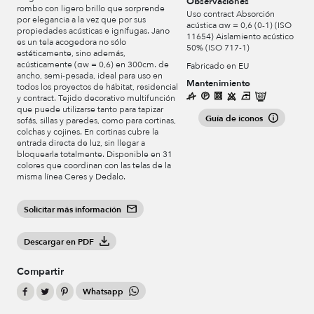
Observaciones
rombo con ligero brillo que sorprende
Uso contract Absorción
por elegancia a la vez que por sus
acústica αw = 0,6 (0-1) (ISO
propiedades acústicas e ignífugas. Jano
11654) Aislamiento acústico
es un tela acogedora no sólo
50% (ISO 717-1)
estéticamente, sino además,
acústicamente (αw = 0,6) en 300cm. de
Fabricado en EU
ancho, semi-pesada, ideal para uso en
Mantenimiento
todos los proyectos de hábitat, residencial
y contract. Tejido decorativo multifunción
que puede utilizarse tanto para tapizar
Guía de iconos
sofás, sillas y paredes, como para cortinas,
colchas y cojines. En cortinas cubre la
entrada directa de luz, sin llegar a
bloquearla totalmente. Disponible en 31
colores que coordinan con las telas de la
misma línea Ceres y Dedalo.
Solicitar más información
Descargar en PDF
Compartir
Whatsapp