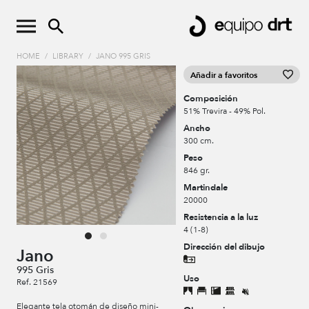
HOME
/
LIBRARY
/
JANO 995 GRIS
Añadir a favoritos
Composición
51% Trevira - 49% Pol.
Ancho
300 cm.
Peso
846 gr.
Martindale
20000
Resistencia a la luz
4 (1-8)
Dirección del dibujo
Jano
995 Gris
Uso
Ref. 21569
Elegante tela otomán de diseño mini-