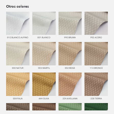
Otros colores
012 BLANCO ALPINO
001 BLANCO
990 BRUMA
992 ACERO
000 NATUR
003 MARFIL
002 BEIGE
114 BRONCE
004 PAJA
444 OLIVA
224 AVELLANA
228 TIERRA