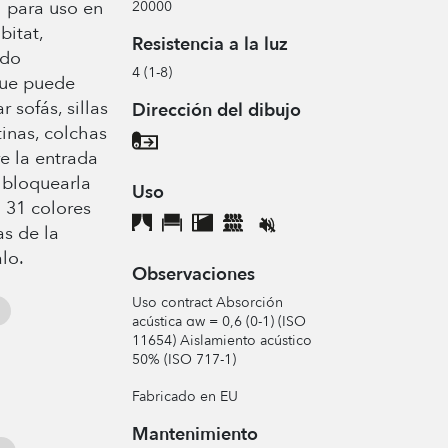
l para uso en
20000
bitat,
Resistencia a la luz
ido
4 (1-8)
que puede
r sofás, sillas
Dirección del dibujo
inas, colchas
re la entrada
a bloquearla
Uso
 31 colores
as de la
lo.
Observaciones
Uso contract Absorción
acústica αw = 0,6 (0-1) (ISO
11654) Aislamiento acústico
50% (ISO 717-1)
Fabricado en EU
Mantenimiento