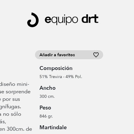
Añadir a favoritos
Composición
51% Trevira - 49% Pol.
diseño mini-
Ancho
ue sorprende
300 cm.
e por sus
gnífugas.
Peso
a no sólo
846 gr.
ás,
Martindale
 en 300cm. de