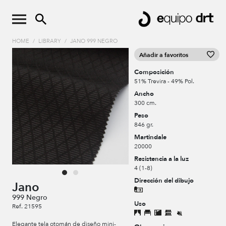
HOME
/
LIBRARY
/
JANO 999 NEGRO
Añadir a favoritos
Composición
51% Trevira - 49% Pol.
Ancho
300 cm.
Peso
846 gr.
Martindale
20000
Resistencia a la luz
4 (1-8)
Dirección del dibujo
Jano
999 Negro
Uso
Ref. 21595
Elegante tela otomán de diseño mini-