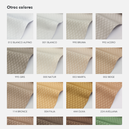
Otros colores
012 BLANCO ALPINO
001 BLANCO
990 BRUMA
992 ACERO
995 GRIS
000 NATUR
003 MARFIL
002 BEIGE
114 BRONCE
004 PAJA
444 OLIVA
224 AVELLANA