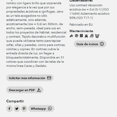
Observaciones
rombo con ligero brillo que sorprende
Uso contract Absorción
por elegancia a la vez que por sus
acústica αw = 0,6 (0-1) (ISO
propiedades acústicas e ignífugas. Jano
11654) Aislamiento acústico
es un tela acogedora no sólo
50% (ISO 717-1)
estéticamente, sino además,
acústicamente (αw = 0,6) en 300cm. de
Fabricado en EU
ancho, semi-pesada, ideal para uso en
Mantenimiento
todos los proyectos de hábitat, residencial
y contract. Tejido decorativo multifunción
que puede utilizarse tanto para tapizar
Guía de iconos
sofás, sillas y paredes, como para cortinas,
colchas y cojines. En cortinas cubre la
entrada directa de luz, sin llegar a
bloquearla totalmente. Disponible en 31
colores que coordinan con las telas de la
misma línea Ceres y Dedalo.
Solicitar más información
Descargar en PDF
Compartir
Whatsapp