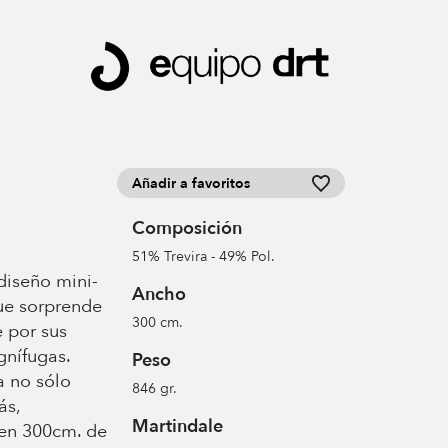
Añadir a favoritos
Composición
51% Trevira - 49% Pol.
diseño mini-
Ancho
ue sorprende
300 cm.
e por sus
gnífugas.
Peso
a no sólo
846 gr.
ás,
Martindale
 en 300cm. de