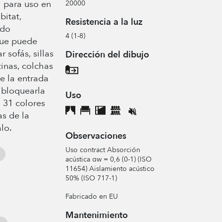
l para uso en
20000
bitat,
Resistencia a la luz
ido
4 (1-8)
que puede
r sofás, sillas
Dirección del dibujo
inas, colchas
re la entrada
a bloquearla
Uso
 31 colores
as de la
lo.
Observaciones
Uso contract Absorción
acústica αw = 0,6 (0-1) (ISO
11654) Aislamiento acústico
50% (ISO 717-1)
Fabricado en EU
Mantenimiento