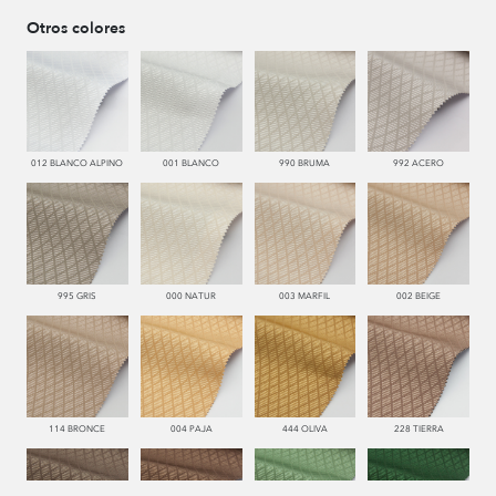
Otros colores
012 BLANCO ALPINO
001 BLANCO
990 BRUMA
992 ACERO
995 GRIS
000 NATUR
003 MARFIL
002 BEIGE
114 BRONCE
004 PAJA
444 OLIVA
228 TIERRA