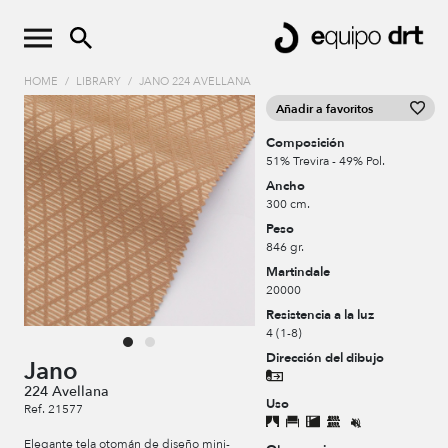
HOME
/
LIBRARY
/
JANO 224 AVELLANA
Añadir a favoritos
Composición
51% Trevira - 49% Pol.
Ancho
300 cm.
Peso
846 gr.
Martindale
20000
Resistencia a la luz
4 (1-8)
Dirección del dibujo
Jano
224 Avellana
Uso
Ref. 21577
Elegante tela otomán de diseño mini-