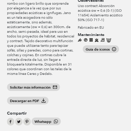
Observaciones
rombo con ligero brillo que sorprende
Uso contract Absorción
por elegancia a la vez que por sus
acústica αw = 0,6 (0-1) (ISO
propiedades acústicas e ignífugas. Jano
11654) Aislamiento acústico
es un tela acogedora no sólo
50% (ISO 717-1)
estéticamente, sino además,
acústicamente (αw = 0,6) en 300cm. de
Fabricado en EU
ancho, semi-pesada, ideal para uso en
Mantenimiento
todos los proyectos de hábitat, residencial
y contract. Tejido decorativo multifunción
que puede utilizarse tanto para tapizar
Guía de iconos
sofás, sillas y paredes, como para cortinas,
colchas y cojines. En cortinas cubre la
entrada directa de luz, sin llegar a
bloquearla totalmente. Disponible en 31
colores que coordinan con las telas de la
misma línea Ceres y Dedalo.
Solicitar más información
Descargar en PDF
Compartir
Whatsapp