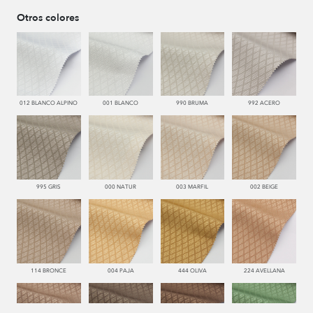
Otros colores
012 BLANCO ALPINO
001 BLANCO
990 BRUMA
992 ACERO
995 GRIS
000 NATUR
003 MARFIL
002 BEIGE
114 BRONCE
004 PAJA
444 OLIVA
224 AVELLANA