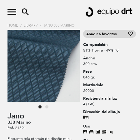
HOME
/
LIBRARY
/
JANO 338 MARINO
Añadir a favoritos
Composición
51% Trevira - 49% Pol.
Ancho
300 cm.
Peso
846 gr.
Martindale
20000
Resistencia a la luz
4 (1-8)
Dirección del dibujo
Jano
338 Marino
Uso
Ref. 21591
Elegante tela otomán de diseño mini-