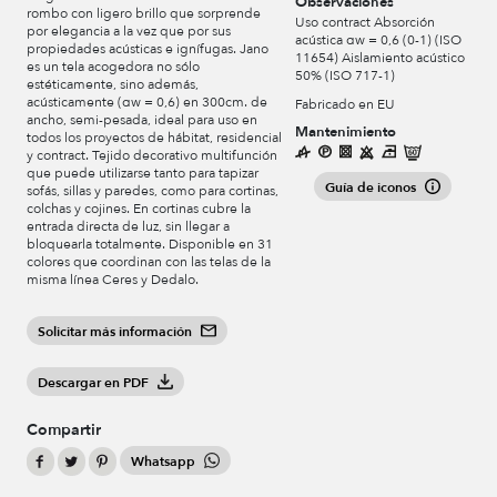
Observaciones
rombo con ligero brillo que sorprende
Uso contract Absorción
por elegancia a la vez que por sus
acústica αw = 0,6 (0-1) (ISO
propiedades acústicas e ignífugas. Jano
11654) Aislamiento acústico
es un tela acogedora no sólo
50% (ISO 717-1)
estéticamente, sino además,
acústicamente (αw = 0,6) en 300cm. de
Fabricado en EU
ancho, semi-pesada, ideal para uso en
Mantenimiento
todos los proyectos de hábitat, residencial
y contract. Tejido decorativo multifunción
que puede utilizarse tanto para tapizar
Guía de iconos
sofás, sillas y paredes, como para cortinas,
colchas y cojines. En cortinas cubre la
entrada directa de luz, sin llegar a
bloquearla totalmente. Disponible en 31
colores que coordinan con las telas de la
misma línea Ceres y Dedalo.
Solicitar más información
Descargar en PDF
Compartir
Whatsapp