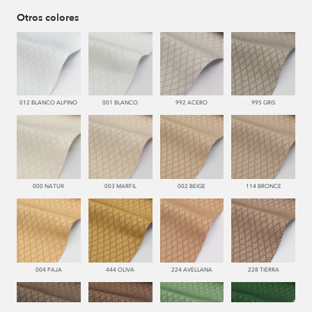
Otros colores
012 BLANCO ALPINO
001 BLANCO
992 ACERO
995 GRIS
000 NATUR
003 MARFIL
002 BEIGE
114 BRONCE
004 PAJA
444 OLIVA
224 AVELLANA
228 TIERRA