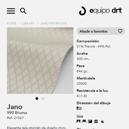
HOME
/
LIBRARY
/
JANO 990 BRUMA
Añadir a favoritos
Composición
51% Trevira - 49% Pol.
Ancho
300 cm.
Peso
846 gr.
Martindale
20000
Resistencia a la luz
4 (1-8)
Dirección del dibujo
Jano
990 Bruma
Uso
Ref. 21567
Elegante tela otomán de diseño mini-