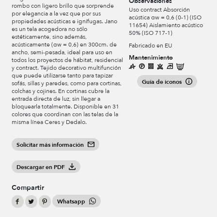
Observaciones
rombo con ligero brillo que sorprende
Uso contract Absorción
por elegancia a la vez que por sus
acústica αw = 0,6 (0-1) (ISO
propiedades acústicas e ignífugas. Jano
11654) Aislamiento acústico
es un tela acogedora no sólo
50% (ISO 717-1)
estéticamente, sino además,
acústicamente (αw = 0,6) en 300cm. de
Fabricado en EU
ancho, semi-pesada, ideal para uso en
Mantenimiento
todos los proyectos de hábitat, residencial
y contract. Tejido decorativo multifunción
que puede utilizarse tanto para tapizar
Guía de iconos
sofás, sillas y paredes, como para cortinas,
colchas y cojines. En cortinas cubre la
entrada directa de luz, sin llegar a
bloquearla totalmente. Disponible en 31
colores que coordinan con las telas de la
misma línea Ceres y Dedalo.
Solicitar más información
Descargar en PDF
Compartir
Whatsapp