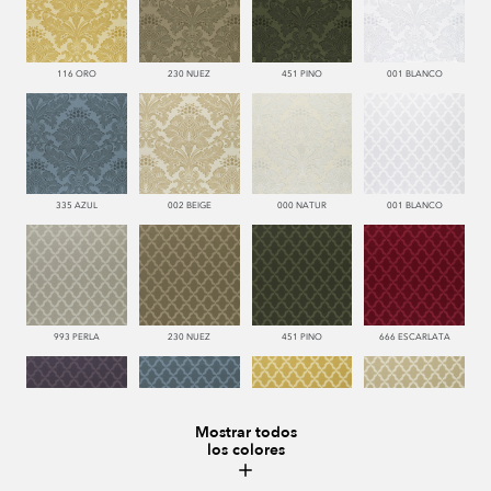
116 ORO
230 NUEZ
451 PINO
001 BLANCO
335 AZUL
002 BEIGE
000 NATUR
001 BLANCO
993 PERLA
230 NUEZ
451 PINO
666 ESCARLATA
Mostrar todos
los colores
776 UVA
335 AZUL
116 ORO
002 BEIGE