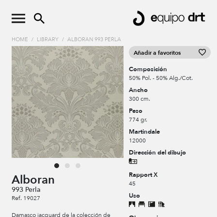
HOME
/
LIBRARY
/
ALBORAN 993 PERLA
Añadir a favoritos
Composición
50% Pol. - 50% Alg./Cot.
Ancho
300 cm.
Peso
774 gr.
Martindale
12000
Dirección del dibujo
Rapport X
Alboran
45
993 Perla
Uso
Ref. 19027
Damasco jacquard de la colección de