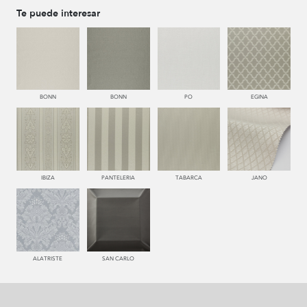
Te puede interesar
000 NATUR
002 BEIGE
116 ORO
335 AZUL
BONN
BONN
PO
EGINA
776 UVA
666 ESCARLATA
451 PINO
230 NUEZ
IBIZA
PANTELERIA
TABARCA
JANO
993 PERLA
001 BLANCO
000 NATUR
451 PINO
ALATRISTE
SAN CARLO