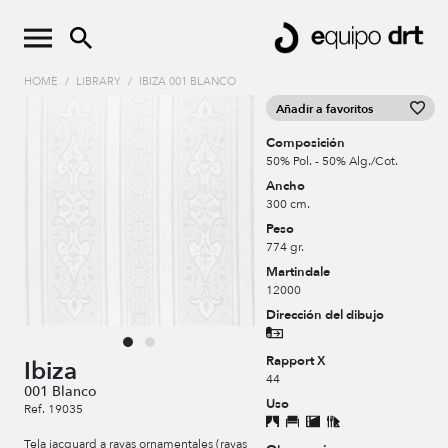
HOME
/
LIBRARY
/
IBIZA 001 BLANCO
Añadir a favoritos
Composición
50% Pol. - 50% Alg./Cot.
Ancho
300 cm.
Peso
774 gr.
Martindale
12000
Dirección del dibujo
Rapport X
Ibiza
44
001 Blanco
Uso
Ref. 19035
Tela jacquard a rayas ornamentales (rayas