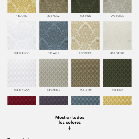
116 ORO
230 NUEZ
451 PINO
993 PERLA
001 BLANCO
335 AZUL
002 BEIGE
000 NATUR
001 BLANCO
993 PERLA
230 NUEZ
451 PINO
Mostrar todos
los colores
666 ESCARLATA
776 UVA
335 AZUL
116 ORO