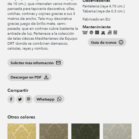
Observaciones
de 10 cm.), que intercalan varios motivos
Panteleria (raya 4,70 cm.)
pensada para tapicería decorativa, sillas,
Tabarca (raya de 0,3 cm.)
colchas, cortinas y cojines gracias a sus 3
metros de ancho. Tela muy decorativa
Fabricado en EU
gracias juego de brillo-mate, semi-
Mantenimiento
pesada, que en cortinas cubre bastante la
entrada de luz. Pertenece a la colección
de telas clásicas Mediterraneo de Equipo
Guía de iconos
DRT donde se combinan damascos,
celosías, rayas y rombos.
Solicitar más información
Descargar en PDF
Compartir
Whatsapp
Otros colores