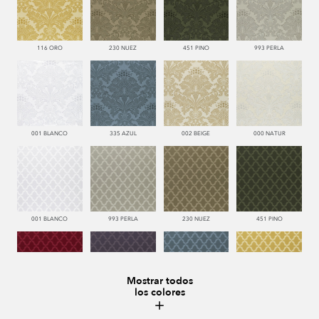
116 ORO
230 NUEZ
451 PINO
993 PERLA
001 BLANCO
335 AZUL
002 BEIGE
000 NATUR
001 BLANCO
993 PERLA
230 NUEZ
451 PINO
Mostrar todos
los colores
666 ESCARLATA
776 UVA
335 AZUL
116 ORO