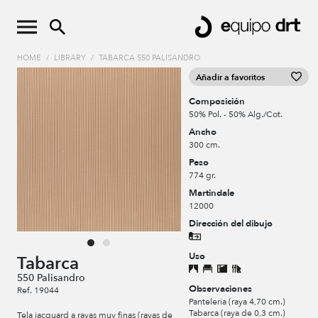
HOME
/
LIBRARY
/
TABARCA 550 PALISANDRO
Añadir a favoritos
Composición
50% Pol. - 50% Alg./Cot.
Ancho
300 cm.
Peso
774 gr.
Martindale
12000
Dirección del dibujo
Uso
Tabarca
550 Palisandro
Observaciones
Ref. 19044
Panteleria (raya 4,70 cm.)
Tabarca (raya de 0,3 cm.)
Tela jacquard a rayas muy finas (rayas de