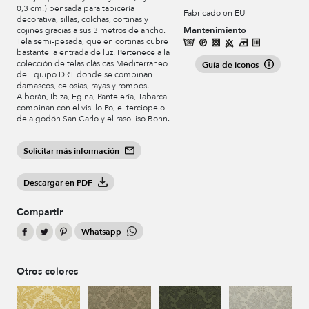
0,3 cm.) pensada para tapicería
Fabricado en EU
decorativa, sillas, colchas, cortinas y
Mantenimiento
cojines gracias a sus 3 metros de ancho.
Tela semi-pesada, que en cortinas cubre
bastante la entrada de luz. Pertenece a la
colección de telas clásicas Mediterraneo
Guía de iconos
de Equipo DRT donde se combinan
damascos, celosías, rayas y rombos.
Alborán, Ibiza, Egina, Pantelería, Tabarca
combinan con el visillo Po, el terciopelo
de algodón San Carlo y el raso liso Bonn.
Solicitar más información
Descargar en PDF
Compartir
Whatsapp
Otros colores