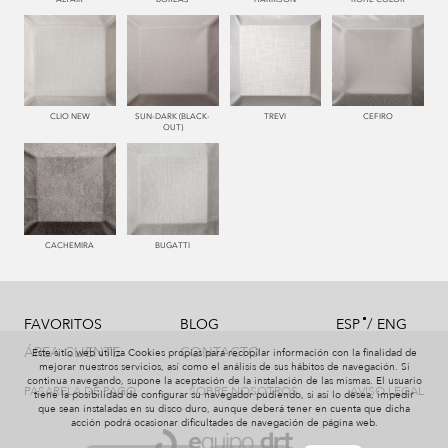
CLIO NEW
SUN-DARK (BLACK-
TREVI
CEFIRO
OUT)
CACHEMIRA
BUGATTI
/
FAVORITOS
BLOG
ESP
ENG
ÁREA CLIENTE
CONTACTO
Este sitio web utiliza Cookies propias para recopilar información con la finalidad de
mejorar nuestros servicios, así como el análisis de sus hábitos de navegación. Si
continua navegando, supone la aceptación de la instalación de las mismas. El usuario
PASARELA DE PAGO
SOBRE NOSOTROS
AVISO LEGAL
tiene la posibilidad de configurar su navegador pudiendo, si así lo desea, impedir
que sean instaladas en su disco duro, aunque deberá tener en cuenta que dicha
acción podrá ocasionar dificultades de navegación de página web.