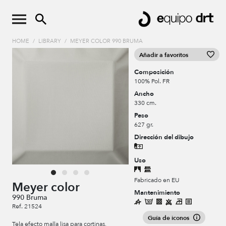
HOME
/
LIBRARY
/
MEYER COLOR 990 BRUMA
Añadir a favoritos
Composición
100% Pol. FR
Ancho
330 cm.
Peso
627 gr.
Dirección del dibujo
Uso
Fabricado en EU
Meyer color
Mantenimiento
990 Bruma
Ref. 21524
Guía de iconos
Tela efecto malla lisa para cortinas,