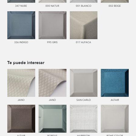
347 NUBE
000 NATUR
001 BLANCO
002 BEIGE
336 INDIGO
995 GRIS
017 ALPACA
Te puede interesar
JANO
JANO
SAN CARLO
ALTAIR
ALTAIR
BOREAS
HARRISON
ROHE COLOR