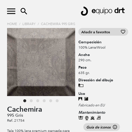
HOME
/
LIBRARY
/
CACHEMIRA 995 GRIS
Añadir a favoritos
Composición
100% Lana/Wool
Ancho
290 cm.
Peso
635 gr.
Dirección del dibujo
Uso
Fabricado en EU
Cachemira
Mantenimiento
995 Gris
Ref. 21754
Guía de iconos
Tela 100% lana premium pensada para