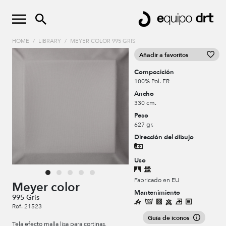
HOME
/
LIBRARY
/
MEYER COLOR 995 GRIS
Añadir a favoritos
Composición
100% Pol. FR
Ancho
330 cm.
Peso
627 gr.
Dirección del dibujo
Uso
Fabricado en EU
Meyer color
Mantenimiento
995 Gris
Ref. 21523
Guía de iconos
Tela efecto malla lisa para cortinas,