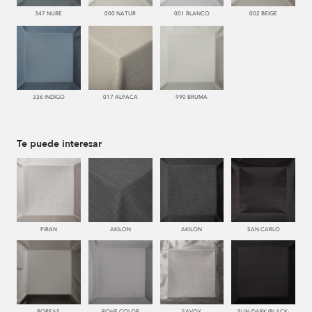
347 NUBE
000 NATUR
001 BLANCO
002 BEIGE
336 INDIGO
017 ALPACA
990 BRUMA
Te puede interesar
PIRAN
AKILON
AKILON
SAN CARLO
BOREAS
ROHE COLOR
SAVOY
SUN-DARK (BLACK-