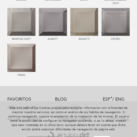
OUT)
MONTGO SOFT
ALMATY
BUGATTI
CEFIRO
PIRAN
/
FAVORITOS
BLOG
ESP
ENG
ÁREA CLIENTE
CONTACTO
Este sitio web utiliza Cookies propias para recopilar información con la finalidad de
mejorar nuestros servicios, así como el análisis de sus hábitos de navegación. Si
continua navegando, supone la aceptación de la instalación de las mismas. El usuario
PASARELA DE PAGO
SOBRE NOSOTROS
AVISO LEGAL
tiene la posibilidad de configurar su navegador pudiendo, si así lo desea, impedir
que sean instaladas en su disco duro, aunque deberá tener en cuenta que dicha
acción podrá ocasionar dificultades de navegación de página web.