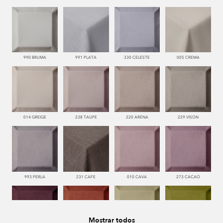
990 BRUMA
991 PLATA
330 CELESTE
005 CREMA
014 GREIGE
238 TAUPE
220 ARENA
229 VISON
993 PERLA
231 CAFE
010 CAVA
273 CACAO
Mostrar todos