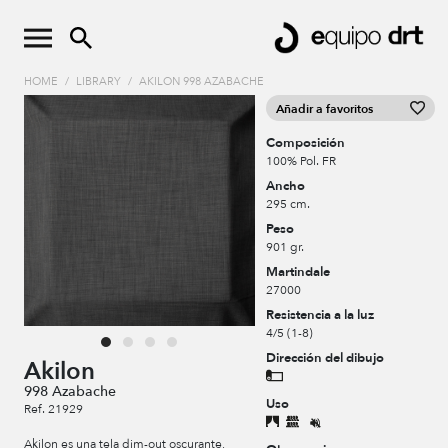
HOME
/
LIBRARY
/
AKILON 998 AZABACHE
Añadir a favoritos
Composición
100% Pol. FR
Ancho
295 cm.
Peso
901 gr.
Martindale
27000
Resistencia a la luz
4/5 (1-8)
Dirección del dibujo
Akilon
998 Azabache
Uso
Ref. 21929
Akilon es una tela dim-out oscurante,