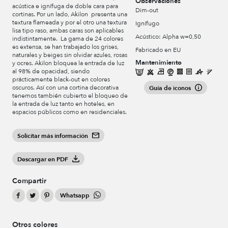
Observaciones
acústica e ignífuga de doble cara para
Dim-out
cortinas. Por un lado, Akilon presenta una
textura flameada y por el otro una textura
Ignífugo
lisa tipo raso, ambas caras son aplicables
Acústico: Alpha w=0,50
indistintamente. La gama de 24 colores
es extensa, se han trabajado los grises,
Fabricado en EU
naturales y beiges sin olvidar azules, rosas
Mantenimiento
y ocres. Akilon bloquea la entrada de luz
al 98% de opacidad, siendo
prácticamente black-out en colores
oscuros. Así con una cortina decorativa
Guía de iconos
tenemos también cubierto el bloqueo de
la entrada de luz tanto en hoteles, en
espacios públicos como en residenciales.
Solicitar más información
Descargar en PDF
Compartir
Whatsapp
Otros colores