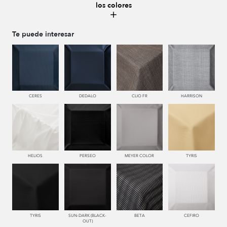
los colores
661 RIOJA
663 CALDERA
443 KAKI
441 HIERBA
Te puede interesar
448 CAZADOR
449 V. OSCURO
342 CAPRI
334 JEANS
CERES
DEDALO
CLIO FR
HARRISON
340 NOCHE
377 NAVY
987 ANTRACITA
HELIOS
PERSEO
MEYER COLOR
TYRIS
TYRIS
SUN-DARK (BLACK-
BETA
CEFIRO
OUT)